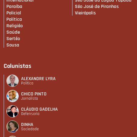
Internacional
São José da Lagoa Tapada
Paraíba
São José de Piranhas
Policial
Vieirópolis
Política
Religião
Saúde
Sertão
Sousa
Colunistas
ALEXANDRE LYRA
Política
CHICO PINTO
Jornalista
CLÁUDIO GADELHA
Defensoria
DINHA
Sociedade