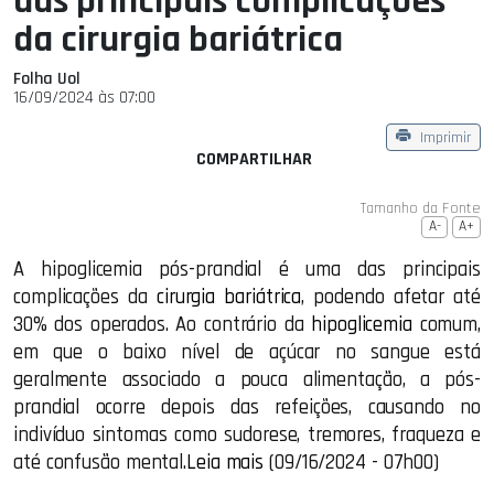
das principais complicações
da cirurgia bariátrica
Folha Uol
16/09/2024 às 07:00
Imprimir
COMPARTILHAR
Tamanho da Fonte
A-
A+
A hipoglicemia pós-prandial é uma das principais
complicações da
cirurgia bariátrica
, podendo afetar até
30% dos operados. Ao contrário da
hipoglicemia
comum,
em que o baixo nível de açúcar no sangue está
geralmente associado a pouca alimentação, a pós-
prandial ocorre depois das refeições, causando no
indivíduo sintomas como sudorese, tremores, fraqueza e
até confusão mental.
Leia mais
(09/16/2024 - 07h00)