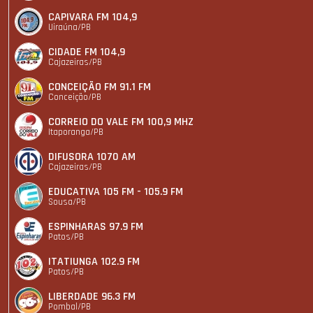
CAPIVARA FM 104,9
Uiraúna/PB
CIDADE FM 104,9
Cajazeiras/PB
CONCEIÇÃO FM 91.1 FM
Conceição/PB
CORREIO DO VALE FM 100,9 MHZ
Itaporanga/PB
DIFUSORA 1070 AM
Cajazeiras/PB
EDUCATIVA 105 FM - 105.9 FM
Sousa/PB
ESPINHARAS 97.9 FM
Patos/PB
ITATIUNGA 102.9 FM
Patos/PB
LIBERDADE 96.3 FM
Pombal/PB