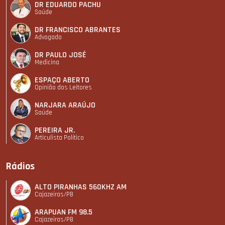
DR EDUARDO PACHU
Saúde
DR FRANCISCO ABRANTES
Advogado
DR PAULO JOSÉ
Medicina
ESPAÇO ABERTO
Opinião dos Leitores
NARJARA ARAÚJO
Saúde
PEREIRA JR.
Articulista Polí­tico
Rádios
ALTO PIRANHAS 560KHZ AM
Cajazeiras/PB
ARAPUAN FM 98.5
Cajazeiras/PB