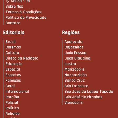
Sousa - PB
Sobre Nós
Termos & Condições
Política de Privacidade
Contato
Editoriais
Regiões
Brasil
Aparecida
Coremas
Cajazeiras
Cultura
João Pessoa
Direto da Redação
Joca Claudino
Educação
Lastro
Especial
Marizópolis
Esportes
Nazarezinho
Famosos
Santa Cruz
Geral
São Francisco
Internacional
São José da Lagoa Tapada
Paraíba
São José de Piranhas
Policial
Vieirópolis
Política
Religião