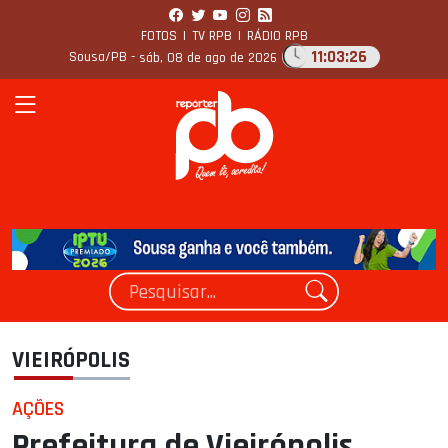
FOTOS
|
TV RPB
|
RÁDIO RPB
11:03:27
Sousa/PB -
sáb, 08 de ago de 2026
VIEIRÓPOLIS
AÇÕES
Prefeitura de Vieirópolis