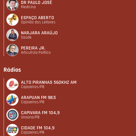
DR PAULO JOSÉ
Medicina
ESPAÇO ABERTO
Opinião dos Leitores
NARJARA ARAÚJO
Saúde
PEREIRA JR.
Articulista Polí­tico
Rádios
ALTO PIRANHAS 560KHZ AM
Cajazeiras/PB
ARAPUAN FM 98.5
Cajazeiras/PB
CAPIVARA FM 104,9
Uiraúna/PB
CIDADE FM 104,9
Cajazeiras/PB