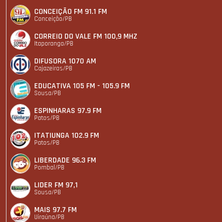
CONCEIÇÃO FM 91.1 FM
Conceição/PB
CORREIO DO VALE FM 100,9 MHZ
Itaporanga/PB
DIFUSORA 1070 AM
Cajazeiras/PB
EDUCATIVA 105 FM - 105.9 FM
Sousa/PB
ESPINHARAS 97.9 FM
Patos/PB
ITATIUNGA 102.9 FM
Patos/PB
LIBERDADE 96.3 FM
Pombal/PB
LIDER FM 97,1
Sousa/PB
MAIS 97.7 FM
Uiraúna/PB