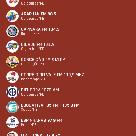
Cajazeiras/PB
ARAPUAN FM 98.5
Cajazeiras/PB
CAPIVARA FM 104,9
Uiraúna/PB
CIDADE FM 104,9
Cajazeiras/PB
CONCEIÇÃO FM 91.1 FM
Conceição/PB
CORREIO DO VALE FM 100,9 MHZ
Itaporanga/PB
DIFUSORA 1070 AM
Cajazeiras/PB
EDUCATIVA 105 FM - 105.9 FM
Sousa/PB
ESPINHARAS 97.9 FM
Patos/PB
ITATIUNGA 102.9 FM