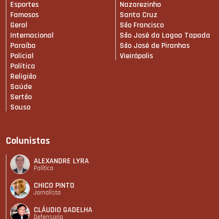
Esportes
Nazarezinho
Famosos
Santa Cruz
Geral
São Francisco
Internacional
São José da Lagoa Tapada
Paraíba
São José de Piranhas
Policial
Vieirópolis
Política
Religião
Saúde
Sertão
Sousa
Colunistas
ALEXANDRE LYRA
Política
CHICO PINTO
Jornalista
CLÁUDIO GADELHA
Defensoria