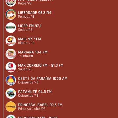
Patos/PB
LIBERDADE 96.3 FM
Pombal/PB
LIDER FM 97,1
Sousa/PB
MAIS 97.7 FM
Uiraúna/PB
MARIANA 104 FM
Triunfo/PB
MAX CORREIO FM - 91.3 FM
Sousa/PB
OESTE DA PARAÍBA 1000 AM
Cajazeiras/PB
PATAMUTÉ 94.5 FM
Cajazeiras/PB
PRINCESA ISABEL 92.5 FM
Princesa Isabel/PB