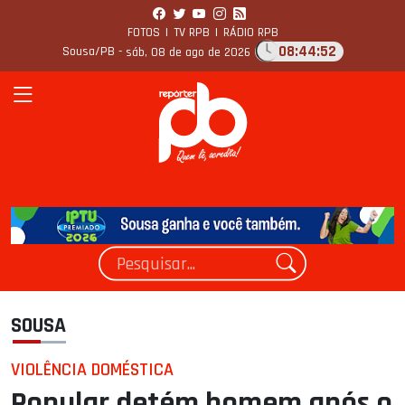
FOTOS
|
TV RPB
|
RÁDIO RPB
08:44:53
Sousa/PB -
sáb, 08 de ago de 2026
SOUSA
VIOLÊNCIA DOMÉSTICA
Popular detém homem após o