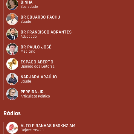
DINHA
Sociedade
DR EDUARDO PACHU
Saúde
DR FRANCISCO ABRANTES
Advogado
DR PAULO JOSÉ
Medicina
ESPAÇO ABERTO
Opinião dos Leitores
NARJARA ARAÚJO
Saúde
PEREIRA JR.
Articulista Polí­tico
Rádios
ALTO PIRANHAS 560KHZ AM
Cajazeiras/PB