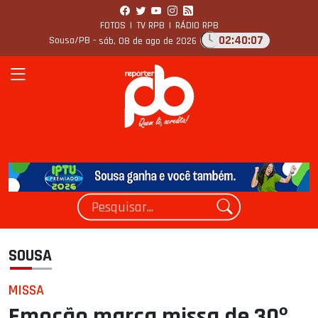
FOTOS
|
TV RPB
|
RÁDIO RPB
02:40:08
Sousa/PB -
sáb, 08 de ago de 2026
SOUSA
MISSA
Emoção marca missa de 30º