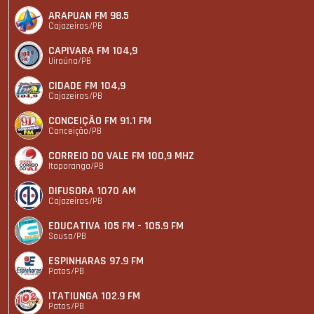
ARAPUAN FM 98.5
Cajazeiras/PB
CAPIVARA FM 104,9
Uiraúna/PB
CIDADE FM 104,9
Cajazeiras/PB
CONCEIÇÃO FM 91.1 FM
Conceição/PB
CORREIO DO VALE FM 100,9 MHZ
Itaporanga/PB
DIFUSORA 1070 AM
Cajazeiras/PB
EDUCATIVA 105 FM - 105.9 FM
Sousa/PB
ESPINHARAS 97.9 FM
Patos/PB
ITATIUNGA 102.9 FM
Patos/PB