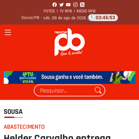
FOTOS
|
TV RPB
|
RÁDIO RPB
03:46:54
Sousa/PB -
sáb, 08 de ago de 2026
SOUSA
ABASTECIMENTO
Helder Carvalho entrega