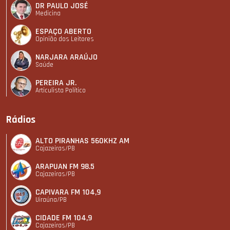
DR PAULO JOSÉ
Medicina
ESPAÇO ABERTO
Opinião dos Leitores
NARJARA ARAÚJO
Saúde
PEREIRA JR.
Articulista Polí­tico
Rádios
ALTO PIRANHAS 560KHZ AM
Cajazeiras/PB
ARAPUAN FM 98.5
Cajazeiras/PB
CAPIVARA FM 104,9
Uiraúna/PB
CIDADE FM 104,9
Cajazeiras/PB