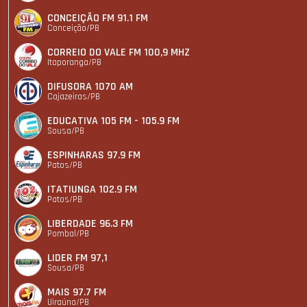
CONCEIÇÃO FM 91.1 FM
Conceição/PB
CORREIO DO VALE FM 100,9 MHZ
Itaporanga/PB
DIFUSORA 1070 AM
Cajazeiras/PB
EDUCATIVA 105 FM - 105.9 FM
Sousa/PB
ESPINHARAS 97.9 FM
Patos/PB
ITATIUNGA 102.9 FM
Patos/PB
LIBERDADE 96.3 FM
Pombal/PB
LIDER FM 97,1
Sousa/PB
MAIS 97.7 FM
Uiraúna/PB