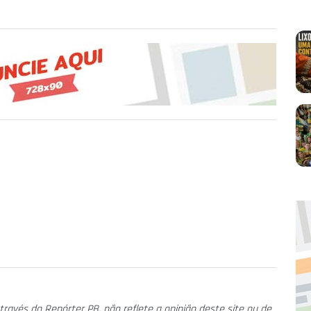
través do Repórter PB, não reflete a opinião deste site ou de