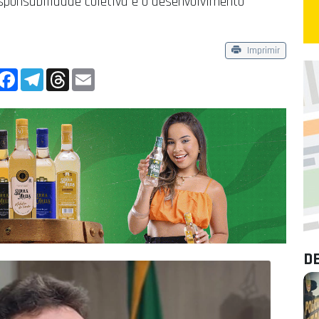
sponsabilidade coletiva e o desenvolvimento
Imprimir
App
Facebook
Telegram
Threads
Email
D