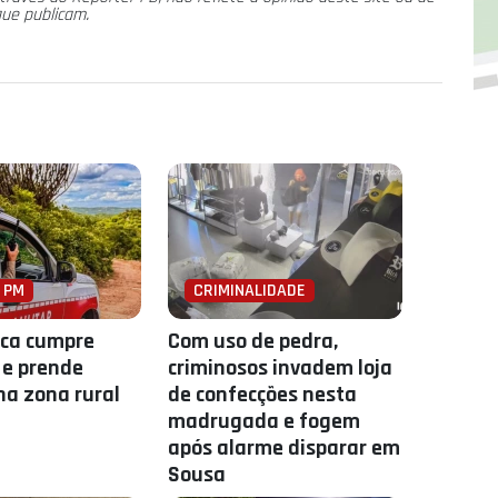
que publicam.
 PM
CRIMINALIDADE
ica cumpre
Com uso de pedra,
e prende
criminosos invadem loja
a zona rural
de confecções nesta
madrugada e fogem
após alarme disparar em
Sousa