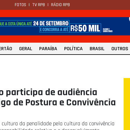
FOTOS
|
TV RPB
|
RÁDIO RPB
ERTÃO
GERAL
PARAÍBA
POLÍTICA
BRASIL
OUTROS
o participa de audiência
igo de Postura e Convivência
a cultura da penalidade pela cultura da convivência