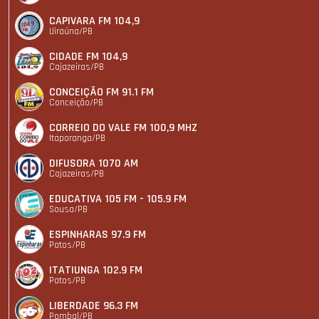
CAPIVARA FM 104,9
Uiraúna/PB
CIDADE FM 104,9
Cajazeiras/PB
CONCEIÇÃO FM 91.1 FM
Conceição/PB
CORREIO DO VALE FM 100,9 MHZ
Itaporanga/PB
DIFUSORA 1070 AM
Cajazeiras/PB
EDUCATIVA 105 FM - 105.9 FM
Sousa/PB
ESPINHARAS 97.9 FM
Patos/PB
ITATIUNGA 102.9 FM
Patos/PB
LIBERDADE 96.3 FM
Pombal/PB