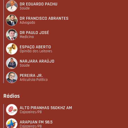
DR EDUARDO PACHU
Saúde
DR FRANCISCO ABRANTES
Advogado
DR PAULO JOSÉ
Medicina
ESPAÇO ABERTO
Opinião dos Leitores
NARJARA ARAÚJO
Saúde
PEREIRA JR.
Articulista Polí­tico
Rádios
ALTO PIRANHAS 560KHZ AM
Cajazeiras/PB
ARAPUAN FM 98.5
Cajazeiras/PB