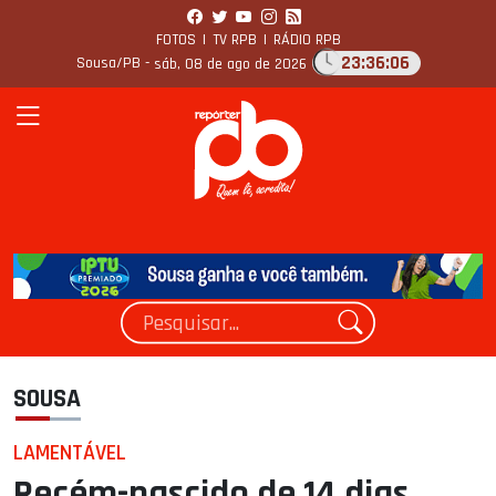
FOTOS
|
TV RPB
|
RÁDIO RPB
23:36:07
Sousa/PB -
sáb, 08 de ago de 2026
SOUSA
LAMENTÁVEL
Recém-nascido de 14 dias