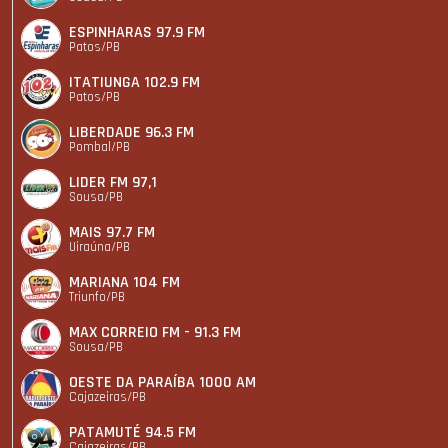
ESPINHARAS 97.9 FM
Patos/PB
ITATIUNGA 102.9 FM
Patos/PB
LIBERDADE 96.3 FM
Pombal/PB
LIDER FM 97,1
Sousa/PB
MAIS 97.7 FM
Uiraúna/PB
MARIANA 104 FM
Triunfo/PB
MAX CORREIO FM - 91.3 FM
Sousa/PB
OESTE DA PARAÍBA 1000 AM
Cajazeiras/PB
PATAMUTÉ 94.5 FM
Cajazeiras/PB