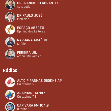
DR FRANCISCO ABRANTES
Advogado
DR PAULO JOSÉ
Medicina
ESPAÇO ABERTO
Opinião dos Leitores
NARJARA ARAÚJO
Saúde
PEREIRA JR.
Articulista Polí­tico
Rádios
ALTO PIRANHAS 560KHZ AM
Cajazeiras/PB
ARAPUAN FM 98.5
Cajazeiras/PB
CAPIVARA FM 104,9
Uiraúna/PB