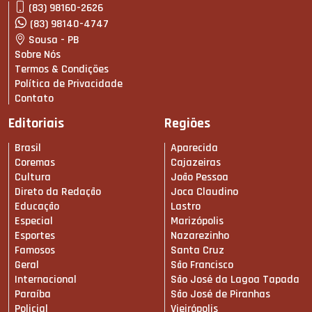
(83) 98160-2626
(83) 98140-4747
Sousa - PB
Sobre Nós
Termos & Condições
Política de Privacidade
Contato
Editoriais
Regiões
Brasil
Aparecida
Coremas
Cajazeiras
Cultura
João Pessoa
Direto da Redação
Joca Claudino
Educação
Lastro
Especial
Marizópolis
Esportes
Nazarezinho
Famosos
Santa Cruz
Geral
São Francisco
Internacional
São José da Lagoa Tapada
Paraíba
São José de Piranhas
Policial
Vieirópolis