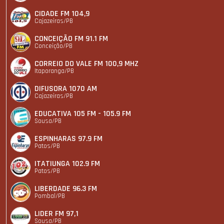
CIDADE FM 104,9
Cajazeiras/PB
CONCEIÇÃO FM 91.1 FM
Conceição/PB
CORREIO DO VALE FM 100,9 MHZ
Itaporanga/PB
DIFUSORA 1070 AM
Cajazeiras/PB
EDUCATIVA 105 FM - 105.9 FM
Sousa/PB
ESPINHARAS 97.9 FM
Patos/PB
ITATIUNGA 102.9 FM
Patos/PB
LIBERDADE 96.3 FM
Pombal/PB
LIDER FM 97,1
Sousa/PB