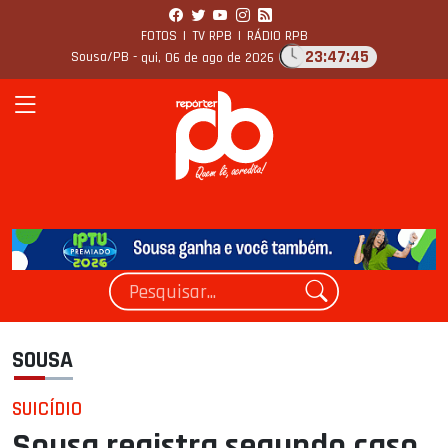
FOTOS
|
TV RPB
|
RÁDIO RPB
23:47:46
Sousa/PB -
qui, 06 de ago de 2026
SOUSA
SUICÍDIO
Sousa registra segundo caso