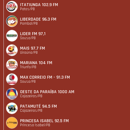
ITATIUNGA 102.9 FM
Patos/PB
LIBERDADE 96.3 FM
Pombal/PB
LIDER FM 97,1
Sousa/PB
MAIS 97.7 FM
Uiraúna/PB
MARIANA 104 FM
Triunfo/PB
MAX CORREIO FM - 91.3 FM
Sousa/PB
OESTE DA PARAÍBA 1000 AM
Cajazeiras/PB
PATAMUTÉ 94.5 FM
Cajazeiras/PB
PRINCESA ISABEL 92.5 FM
Princesa Isabel/PB