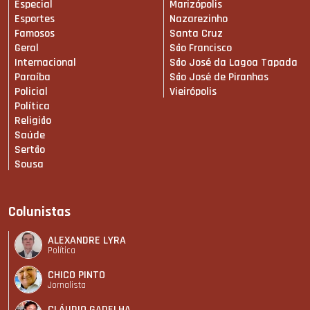
Especial
Marizópolis
Esportes
Nazarezinho
Famosos
Santa Cruz
Geral
São Francisco
Internacional
São José da Lagoa Tapada
Paraíba
São José de Piranhas
Policial
Vieirópolis
Política
Religião
Saúde
Sertão
Sousa
Colunistas
ALEXANDRE LYRA
Política
CHICO PINTO
Jornalista
CLÁUDIO GADELHA