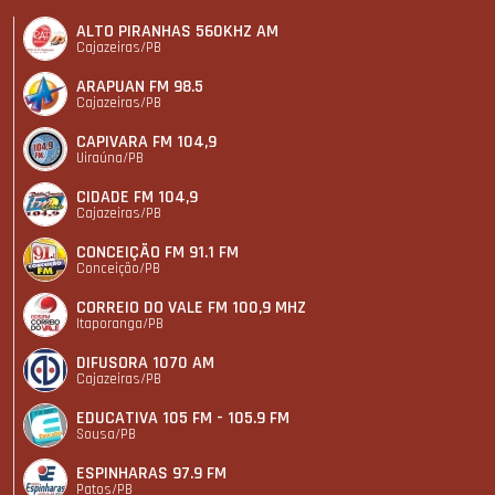
ALTO PIRANHAS 560KHZ AM
Cajazeiras/PB
ARAPUAN FM 98.5
Cajazeiras/PB
CAPIVARA FM 104,9
Uiraúna/PB
CIDADE FM 104,9
Cajazeiras/PB
CONCEIÇÃO FM 91.1 FM
Conceição/PB
CORREIO DO VALE FM 100,9 MHZ
Itaporanga/PB
DIFUSORA 1070 AM
Cajazeiras/PB
EDUCATIVA 105 FM - 105.9 FM
Sousa/PB
ESPINHARAS 97.9 FM
Patos/PB