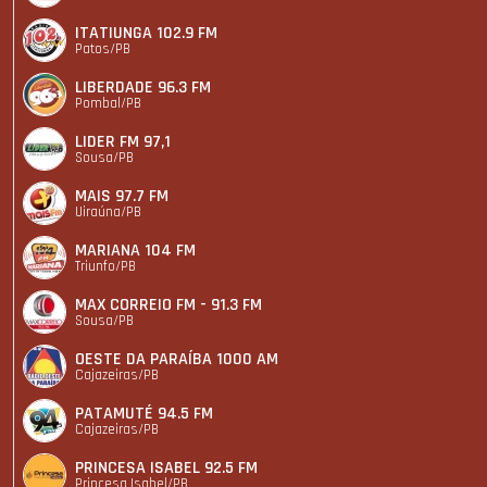
ITATIUNGA 102.9 FM
Patos/PB
LIBERDADE 96.3 FM
Pombal/PB
LIDER FM 97,1
Sousa/PB
MAIS 97.7 FM
Uiraúna/PB
MARIANA 104 FM
Triunfo/PB
MAX CORREIO FM - 91.3 FM
Sousa/PB
OESTE DA PARAÍBA 1000 AM
Cajazeiras/PB
PATAMUTÉ 94.5 FM
Cajazeiras/PB
PRINCESA ISABEL 92.5 FM
Princesa Isabel/PB