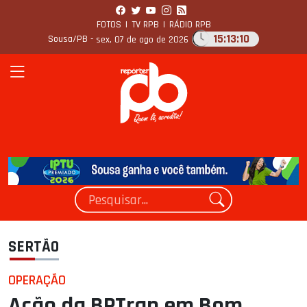
FOTOS
|
TV RPB
|
RÁDIO RPB
15:13:11
Sousa/PB -
sex, 07 de ago de 2026
SERTÃO
OPERAÇÃO
Ação da BPTran em Bom