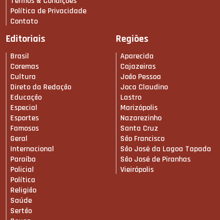
Termos & Condições
Política de Privacidade
Contato
Editoriais
Regiões
Brasil
Aparecida
Coremas
Cajazeiras
Cultura
João Pessoa
Direto da Redação
Joca Claudino
Educação
Lastro
Especial
Marizópolis
Esportes
Nazarezinho
Famosos
Santa Cruz
Geral
São Francisco
Internacional
São José da Lagoa Tapada
Paraíba
São José de Piranhas
Policial
Vieirópolis
Política
Religião
Saúde
Sertão