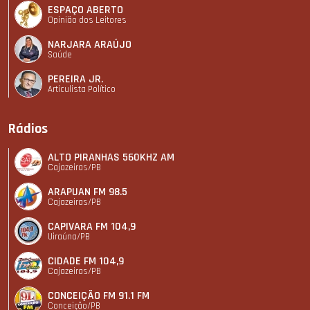
ESPAÇO ABERTO
Opinião dos Leitores
NARJARA ARAÚJO
Saúde
PEREIRA JR.
Articulista Polí­tico
Rádios
ALTO PIRANHAS 560KHZ AM
Cajazeiras/PB
ARAPUAN FM 98.5
Cajazeiras/PB
CAPIVARA FM 104,9
Uiraúna/PB
CIDADE FM 104,9
Cajazeiras/PB
CONCEIÇÃO FM 91.1 FM
Conceição/PB