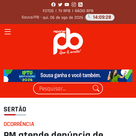
FOTOS
|
TV RPB
|
RÁDIO RPB
14:09:29
Sousa/PB -
qui, 06 de ago de 2026
SERTÃO
OCORRÊNCIA
PM atende denúncia de