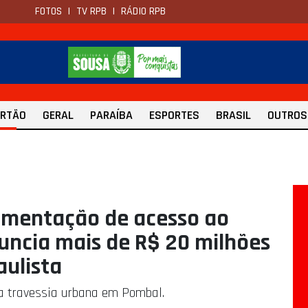
FOTOS
|
TV RPB
|
RÁDIO RPB
ERTÃO
GERAL
PARAÍBA
ESPORTES
BRASIL
OUTROS
vimentação de acesso ao
nuncia mais de R$ 20 milhões
ulista
da travessia urbana em Pombal.