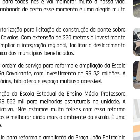
e para todos nós e vai melhorar muito a nossa vida.
panhando de perto esse momento é uma alegria muito
torização para licitação da construção da ponte sobre
os Cavalos. Com extensão de 320 metros e investimento
mpliar a integração regional, facilitar o deslocamento
ica dos municípios beneficiados.
a ordem de serviço para reforma e ampliação da Escola
 Sá Cavalcante, com investimento de R$ 3,2 milhões. A
rios, biblioteca e espaço multiuso acessível.
ção da Escola Estadual de Ensino Médio Professora
$ 562 mil para melhorias estruturais na unidade. A
iativa. “Nós estamos muito felizes com essa reforma
nos e melhorar ainda mais o ambiente da escola. É uma
.
io para reforma e ampliação da Praça João Patrocínio