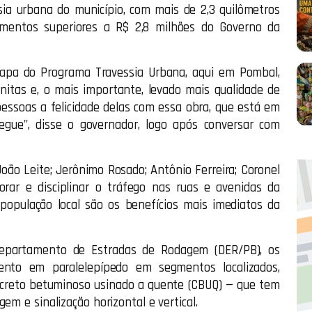
sia urbana do município, com mais de 2,3 quilômetros
imentos superiores a R$ 2,8 milhões do Governo da
tapa do Programa Travessia Urbana, aqui em Pombal,
itas e, o mais importante, levado mais qualidade de
essoas a felicidade delas com essa obra, que está em
gue", disse o governador, logo após conversar com
ão Leite; Jerônimo Rosado; Antônio Ferreira; Coronel
orar e disciplinar o tráfego nas ruas e avenidas da
 população local são os benefícios mais imediatos da
 Departamento de Estradas de Rodagem (DER/PB), os
mento em paralelepípedo em segmentos localizados,
creto betuminoso usinado a quente (CBUQ) — que tem
em e sinalização horizontal e vertical.