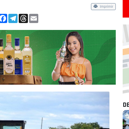
Imprimir
App
Facebook
Telegram
Threads
Email
D