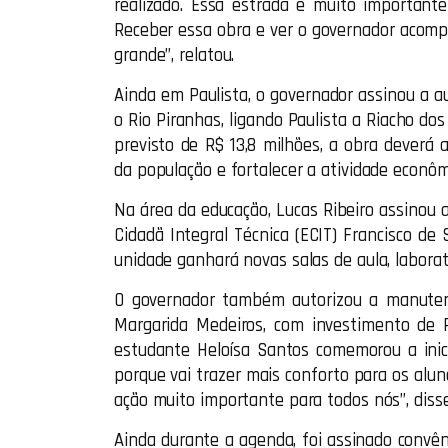
realizado. Essa estrada é muito important
Receber essa obra e ver o governador acom
grande”, relatou.
Ainda em Paulista, o governador assinou a au
o Rio Piranhas, ligando Paulista a Riacho d
previsto de R$ 13,8 milhões, a obra deverá a
da população e fortalecer a atividade econôm
Na área da educação, Lucas Ribeiro assinou 
Cidadã Integral Técnica (ECIT) Francisco de
unidade ganhará novas salas de aula, laborató
O governador também autorizou a manuten
Margarida Medeiros, com investimento de R
estudante Heloísa Santos comemorou a inic
porque vai trazer mais conforto para os alu
ação muito importante para todos nós”, disse
Ainda durante a agenda, foi assinado convên