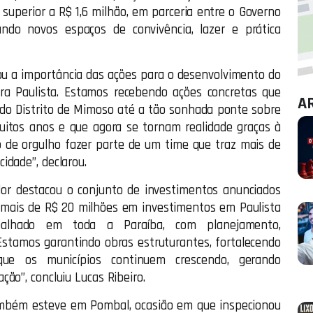
 superior a R$ 1,6 milhão, em parceria entre o Governo
ando novos espaços de convivência, lazer e prática
ltou a importância das ações para o desenvolvimento do
ara Paulista. Estamos recebendo ações concretas que
A
do Distrito de Mimoso até a tão sonhada ponte sobre
uitos anos e que agora se tornam realidade graças à
o de orgulho fazer parte de um time que traz mais de
idade”, declarou.
dor destacou o conjunto de investimentos anunciados
 mais de R$ 20 milhões em investimentos em Paulista
alhado em toda a Paraíba, com planejamento,
 Estamos garantindo obras estruturantes, fortalecendo
ue os municípios continuem crescendo, gerando
ão”, concluiu Lucas Ribeiro.
ambém esteve em Pombal, ocasião em que inspecionou