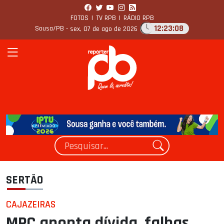
FOTOS
|
TV RPB
|
RÁDIO RPB
12:23:10
Sousa/PB -
sex, 07 de ago de 2026
SERTÃO
CAJAZEIRAS
MPC aponta dívida, falhas