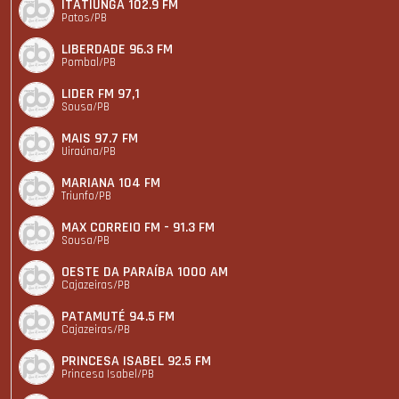
ITATIUNGA 102.9 FM
Patos/PB
LIBERDADE 96.3 FM
Pombal/PB
LIDER FM 97,1
Sousa/PB
MAIS 97.7 FM
Uiraúna/PB
MARIANA 104 FM
Triunfo/PB
MAX CORREIO FM - 91.3 FM
Sousa/PB
OESTE DA PARAÍBA 1000 AM
Cajazeiras/PB
PATAMUTÉ 94.5 FM
Cajazeiras/PB
PRINCESA ISABEL 92.5 FM
Princesa Isabel/PB