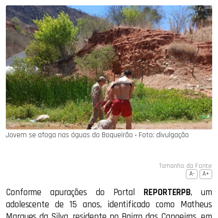
Jovem se afoga nas águas do Boqueirão ‧ Foto: divulgação
Tamanho da Fonte
A-
A+
Conforme apurações do Portal
REPORTERPB
, um
adolescente de 15 anos, identificado como Matheus
Marques da Silva, residente no Bairro das Capoeiras, em