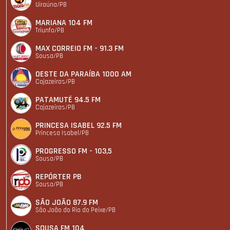
Uiraúna/PB
MARIANA 104 FM
Triunfo/PB
MAX CORREIO FM - 91.3 FM
Sousa/PB
OESTE DA PARAÍBA 1000 AM
Cajazeiras/PB
PATAMUTÉ 94.5 FM
Cajazeiras/PB
PRINCESA ISABEL 92.5 FM
Princesa Isabel/PB
PROGRESSO FM - 103,5
Sousa/PB
REPÓRTER PB
Sousa/PB
SÃO JOÃO 87.9 FM
São João do Rio do Peixe/PB
SOUSA FM 104