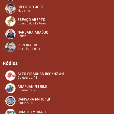
DR PAULO JOSÉ
Medicina
ESPAÇO ABERTO
Opinião dos Leitores
NARJARA ARAÚJO
Saúde
PEREIRA JR.
Articulista Polí­tico
Rádios
ALTO PIRANHAS 560KHZ AM
Cajazeiras/PB
ARAPUAN FM 98.5
Cajazeiras/PB
CAPIVARA FM 104,9
Uiraúna/PB
CIDADE FM 104,9