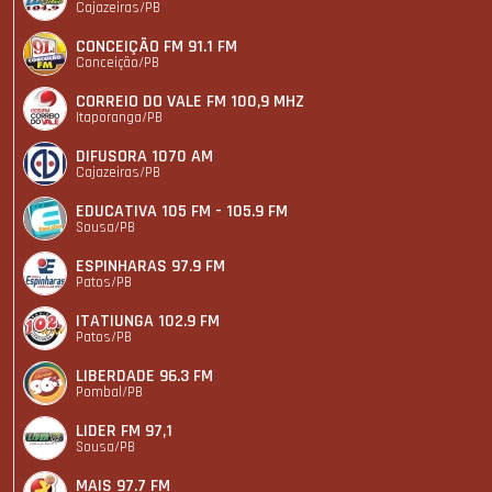
Cajazeiras/PB
CONCEIÇÃO FM 91.1 FM
Conceição/PB
CORREIO DO VALE FM 100,9 MHZ
Itaporanga/PB
DIFUSORA 1070 AM
Cajazeiras/PB
EDUCATIVA 105 FM - 105.9 FM
Sousa/PB
ESPINHARAS 97.9 FM
Patos/PB
ITATIUNGA 102.9 FM
Patos/PB
LIBERDADE 96.3 FM
Pombal/PB
LIDER FM 97,1
Sousa/PB
MAIS 97.7 FM