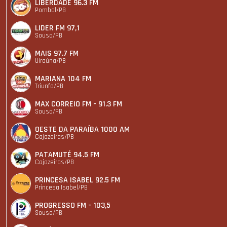
LIBERDADE 96.3 FM
Pombal/PB
LIDER FM 97,1
Sousa/PB
MAIS 97.7 FM
Uiraúna/PB
MARIANA 104 FM
Triunfo/PB
MAX CORREIO FM - 91.3 FM
Sousa/PB
OESTE DA PARAÍBA 1000 AM
Cajazeiras/PB
PATAMUTÉ 94.5 FM
Cajazeiras/PB
PRINCESA ISABEL 92.5 FM
Princesa Isabel/PB
PROGRESSO FM - 103,5
Sousa/PB