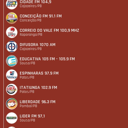
CIDADE FM 104,9
Cajazeiras/PB
CONCEIÇÃO FM 91.1 FM
Conceição/PB
CORREIO DO VALE FM 100,9 MHZ
Itaporanga/PB
DIFUSORA 1070 AM
Cajazeiras/PB
EDUCATIVA 105 FM - 105.9 FM
Sousa/PB
ESPINHARAS 97.9 FM
Patos/PB
ITATIUNGA 102.9 FM
Patos/PB
LIBERDADE 96.3 FM
Pombal/PB
LIDER FM 97,1
Sousa/PB