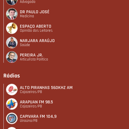
Advogado
DR PAULO JOSÉ
Medicina
ESPAÇO ABERTO
Opinião dos Leitores
NARJARA ARAÚJO
Saúde
PEREIRA JR.
Articulista Polí­tico
Rádios
ALTO PIRANHAS 560KHZ AM
Cajazeiras/PB
ARAPUAN FM 98.5
Cajazeiras/PB
CAPIVARA FM 104,9
Uiraúna/PB