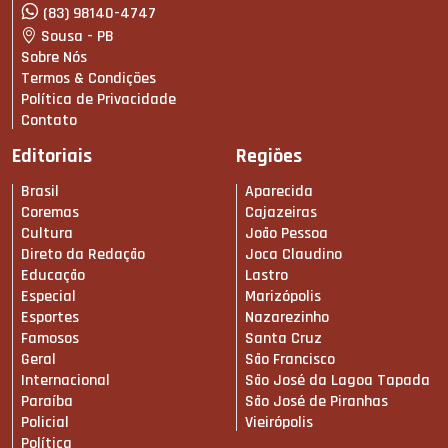
(83) 98140-4747
Sousa - PB
Sobre Nós
Termos & Condições
Política de Privacidade
Contato
Editoriais
Regiões
Brasil
Aparecida
Coremas
Cajazeiras
Cultura
João Pessoa
Direto da Redação
Joca Claudino
Educação
Lastro
Especial
Marizópolis
Esportes
Nazarezinho
Famosos
Santa Cruz
Geral
São Francisco
Internacional
São José da Lagoa Tapada
Paraíba
São José de Piranhas
Policial
Vieirópolis
Política