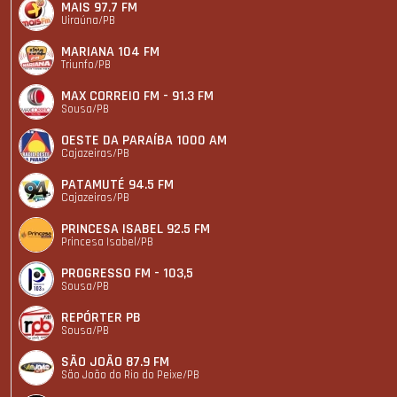
MAIS 97.7 FM
Uiraúna/PB
MARIANA 104 FM
Triunfo/PB
MAX CORREIO FM - 91.3 FM
Sousa/PB
OESTE DA PARAÍBA 1000 AM
Cajazeiras/PB
PATAMUTÉ 94.5 FM
Cajazeiras/PB
PRINCESA ISABEL 92.5 FM
Princesa Isabel/PB
PROGRESSO FM - 103,5
Sousa/PB
REPÓRTER PB
Sousa/PB
SÃO JOÃO 87.9 FM
São João do Rio do Peixe/PB