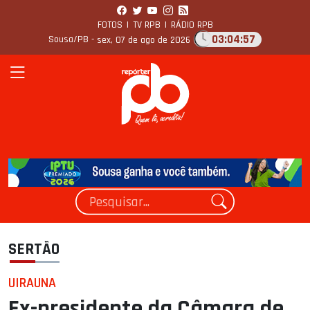
FOTOS
|
TV RPB
|
RÁDIO RPB
03:04:58
Sousa/PB -
sex, 07 de ago de 2026
SERTÃO
UIRAUNA
Ex-presidente da Câmara de