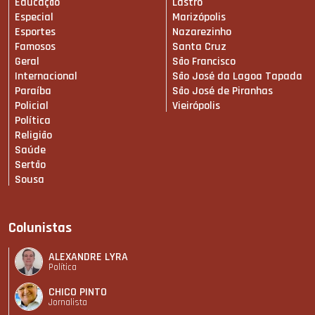
Educação
Lastro
Especial
Marizópolis
Esportes
Nazarezinho
Famosos
Santa Cruz
Geral
São Francisco
Internacional
São José da Lagoa Tapada
Paraíba
São José de Piranhas
Policial
Vieirópolis
Política
Religião
Saúde
Sertão
Sousa
Colunistas
ALEXANDRE LYRA
Política
CHICO PINTO
Jornalista