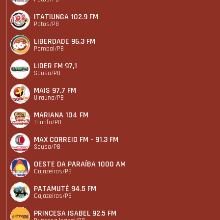
ITATIUNGA 102.9 FM
Patos/PB
LIBERDADE 96.3 FM
Pombal/PB
LIDER FM 97,1
Sousa/PB
MAIS 97.7 FM
Uiraúna/PB
MARIANA 104 FM
Triunfo/PB
MAX CORREIO FM - 91.3 FM
Sousa/PB
OESTE DA PARAÍBA 1000 AM
Cajazeiras/PB
PATAMUTÉ 94.5 FM
Cajazeiras/PB
PRINCESA ISABEL 92.5 FM