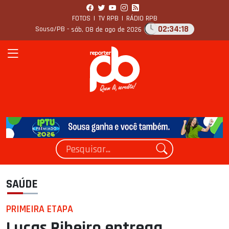
FOTOS
|
TV RPB
|
RÁDIO RPB
02:34:19
Sousa/PB -
sáb, 08 de ago de 2026
SAÚDE
PRIMEIRA ETAPA
Lucas Ribeiro entrega