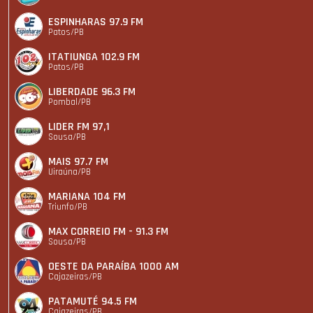
ESPINHARAS 97.9 FM
Patos/PB
ITATIUNGA 102.9 FM
Patos/PB
LIBERDADE 96.3 FM
Pombal/PB
LIDER FM 97,1
Sousa/PB
MAIS 97.7 FM
Uiraúna/PB
MARIANA 104 FM
Triunfo/PB
MAX CORREIO FM - 91.3 FM
Sousa/PB
OESTE DA PARAÍBA 1000 AM
Cajazeiras/PB
PATAMUTÉ 94.5 FM
Cajazeiras/PB