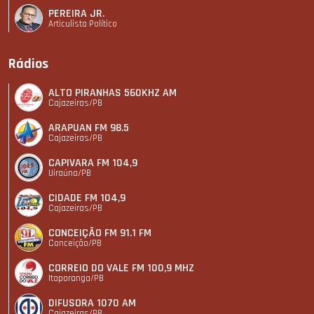
PEREIRA JR.
Articulista Polí­tico
Rádios
ALTO PIRANHAS 560KHZ AM
Cajazeiras/PB
ARAPUAN FM 98.5
Cajazeiras/PB
CAPIVARA FM 104,9
Uiraúna/PB
CIDADE FM 104,9
Cajazeiras/PB
CONCEIÇÃO FM 91.1 FM
Conceição/PB
CORREIO DO VALE FM 100,9 MHZ
Itaporanga/PB
DIFUSORA 1070 AM
Cajazeiras/PB