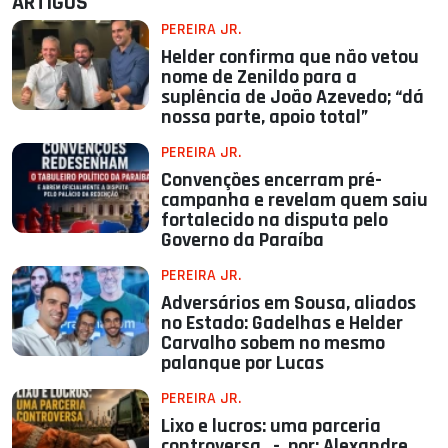
ARTIGOS
PEREIRA JR.
Helder confirma que não vetou
nome de Zenildo para a
suplência de João Azevedo; “dá
nossa parte, apoio total”
PEREIRA JR.
Convenções encerram pré-
campanha e revelam quem saiu
fortalecido na disputa pelo
Governo da Paraíba
PEREIRA JR.
Adversários em Sousa, aliados
no Estado: Gadelhas e Helder
Carvalho sobem no mesmo
palanque por Lucas
PEREIRA JR.
Lixo e lucros: uma parceria
controversa - por: Alexandre