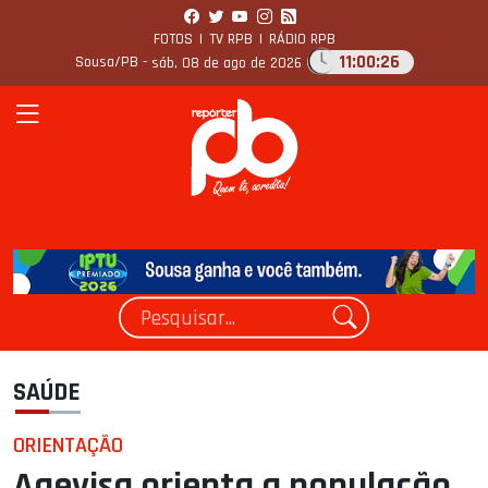
FOTOS
|
TV RPB
|
RÁDIO RPB
11:00:27
Sousa/PB -
sáb, 08 de ago de 2026
SAÚDE
ORIENTAÇÃO
Agevisa orienta a população