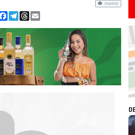
Imprimir
App
Facebook
Telegram
Threads
Email
D