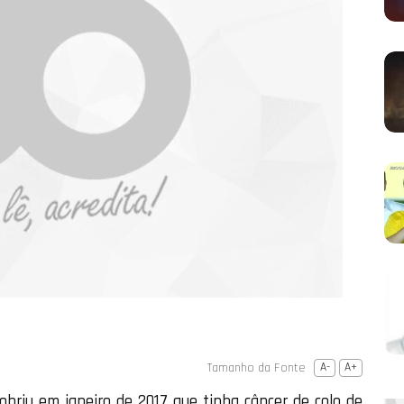
Tamanho da Fonte
A-
A+
briu em janeiro de 2017 que tinha câncer de colo de