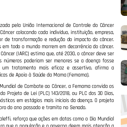
zada pela União Internacional de Controle do Câncer
âncer colocando cada indivíduo, instituição, empresa,
r de transformação e redução do impacto do câncer.
as em todo o mundo morrem em decorrência do câncer.
Câncer (IARC) estima que, até 2030, o câncer deve ser
es números poderiam ser menores se a doença fosse
 um tratamento mais eficaz e assertivo, afirma a
rópicas de Apoio à Saúde da Mama (Femama).
Mundial de Combate ao Câncer, a Femama convida os
do Projeto de Lei (PLC) 143/2018, ou PLC dos 30 Dias,
sticos em estágios mais iniciais da doença. O projeto
bro do ano passado e tramita no Senado.
leffi, reforça que ações em datas como o Dia Mundial
ra que a população e o governo deem mais atenção a