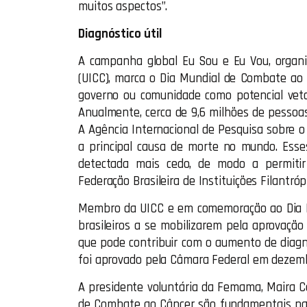
muitos aspectos”.
Diagnóstico útil
A campanha global Eu Sou e Eu Vou, organi
(UICC), marca o Dia Mundial de Combate ao C
governo ou comunidade como potencial veto
Anualmente, cerca de 9,6 milhões de pesso
A Agência Internacional de Pesquisa sobre o 
a principal causa de morte no mundo. Ess
detectada mais cedo, de modo a permitir
Federação Brasileira de Instituições Filant
Membro da UICC e em comemoração ao Dia 
brasileiros a se mobilizarem pela aprovação 
que pode contribuir com o aumento de diagnó
foi aprovado pela Câmara Federal em dezem
A presidente voluntária da Femama, Maira Ca
de Combate ao Câncer são fundamentais pa