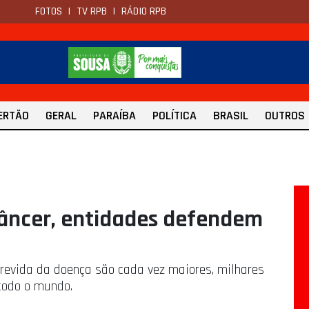
FOTOS
|
TV RPB
|
RÁDIO RPB
ERTÃO
GERAL
PARAÍBA
POLÍTICA
BRASIL
OUTROS
câncer, entidades defendem
brevida da doença são cada vez maiores, milhares
todo o mundo.