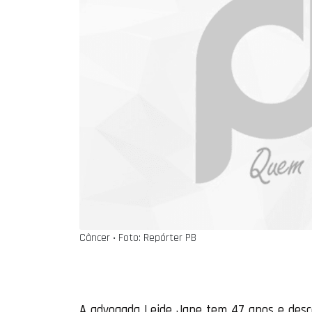
Câncer ‧ Foto: Repórter PB
A advogada Leide Jane tem 47 anos e desco