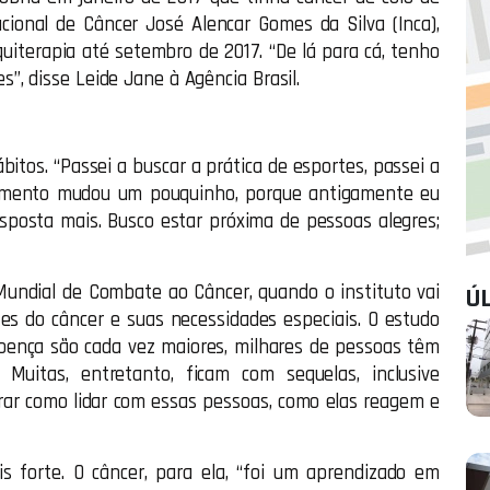
cional de Câncer José Alencar Gomes da Silva (Inca),
aquiterapia até setembro de 2017. “De lá para cá, tenho
, disse Leide Jane à Agência Brasil.
itos. “Passei a buscar a prática de esportes, passei a
ramento mudou um pouquinho, porque antigamente eu
sposta mais. Busco estar próxima de pessoas alegres;
 Mundial de Combate ao Câncer, quando o instituto vai
Ú
tes do câncer e suas necessidades especiais. O estudo
doença são cada vez maiores, milhares de pessoas têm
Muitas, entretanto, ficam com sequelas, inclusive
rar como lidar com essas pessoas, como elas reagem e
s forte. O câncer, para ela, “foi um aprendizado em