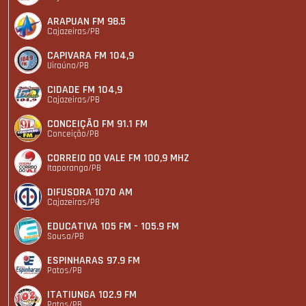
ARAPUAN FM 98.5
Cajazeiras/PB
CAPIVARA FM 104,9
Uiraúna/PB
CIDADE FM 104,9
Cajazeiras/PB
CONCEIÇÃO FM 91.1 FM
Conceição/PB
CORREIO DO VALE FM 100,9 MHZ
Itaporanga/PB
DIFUSORA 1070 AM
Cajazeiras/PB
EDUCATIVA 105 FM - 105.9 FM
Sousa/PB
ESPINHARAS 97.9 FM
Patos/PB
ITATIUNGA 102.9 FM
Patos/PB