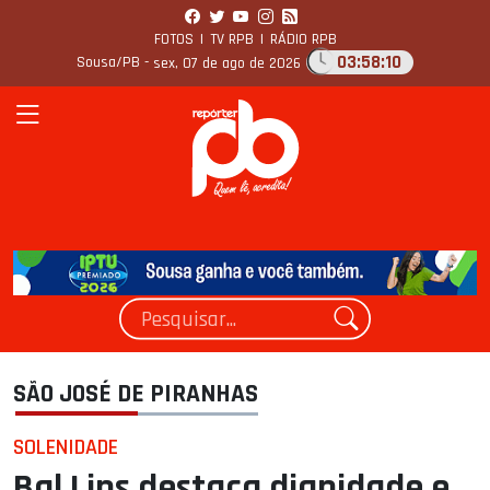
FOTOS
|
TV RPB
|
RÁDIO RPB
03:58:11
Sousa/PB -
sex, 07 de ago de 2026
SÃO JOSÉ DE PIRANHAS
SOLENIDADE
Bal Lins destaca dignidade e