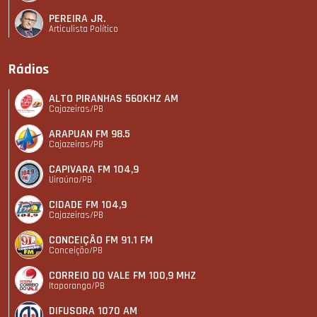
PEREIRA JR.
Articulista Polí­tico
Rádios
ALTO PIRANHAS 560KHZ AM
Cajazeiras/PB
ARAPUAN FM 98.5
Cajazeiras/PB
CAPIVARA FM 104,9
Uiraúna/PB
CIDADE FM 104,9
Cajazeiras/PB
CONCEIÇÃO FM 91.1 FM
Conceição/PB
CORREIO DO VALE FM 100,9 MHZ
Itaporanga/PB
DIFUSORA 1070 AM