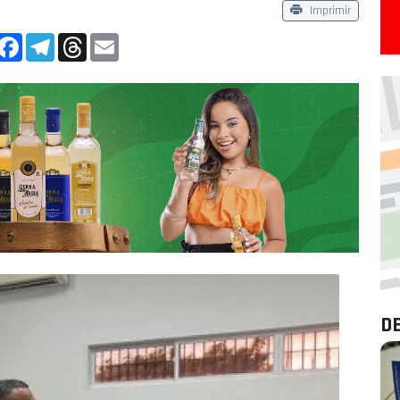
Imprimir
App
Facebook
Telegram
Threads
Email
D