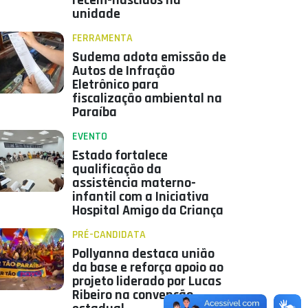
recém-nascidos na
unidade
FERRAMENTA
Sudema adota emissão de
Autos de Infração
Eletrônico para
fiscalização ambiental na
Paraíba
EVENTO
Estado fortalece
qualificação da
assistência materno-
infantil com a Iniciativa
Hospital Amigo da Criança
PRÉ-CANDIDATA
Pollyanna destaca união
da base e reforça apoio ao
projeto liderado por Lucas
Ribeiro na convenção