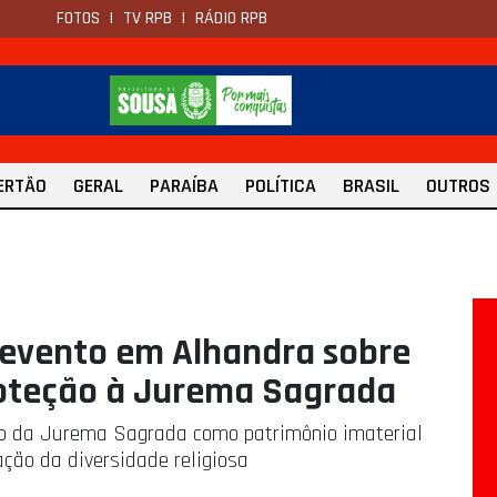
FOTOS
|
TV RPB
|
RÁDIO RPB
ERTÃO
GERAL
PARAÍBA
POLÍTICA
BRASIL
OUTROS
 evento em Alhandra sobre
proteção à Jurema Sagrada
ro da Jurema Sagrada como patrimônio imaterial
ação da diversidade religiosa