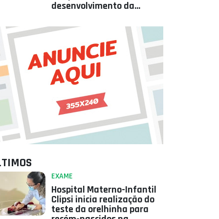
desenvolvimento da
Paraíba
LTIMOS
EXAME
Hospital Materno-Infantil
Clipsi inicia realização do
teste da orelhinha para