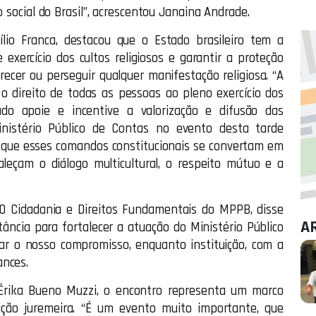
o social do Brasil”, acrescentou Janaina Andrade.
lio Franca, destacou que o Estado brasileiro tem a
e exercício dos cultos religiosos e garantir a proteção
orecer ou perseguir qualquer manifestação religiosa. “A
o direito de todas as pessoas ao pleno exercício dos
ado apoie e incentive a valorização e difusão das
inistério Público de Contas no evento desta tarde
 que esses comandos constitucionais se convertam em
aleçam o diálogo multicultural, o respeito mútuo e a
O Cidadania e Direitos Fundamentais do MPPB, disse
A
ncia para fortalecer a atuação do Ministério Público
çar o nosso compromisso, enquanto instituição, com a
ances.
 Érika Bueno Muzzi, o encontro representa um marco
dição juremeira. “É um evento muito importante, que