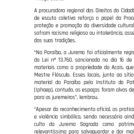
A procuradora regional dos Direitos do Cida
de escuta coletiva reforça o papel da Proc
proteção e promoção da diversidade cultural
sofram racismo religioso ou intolerância, ass
das suas tradições.
“Na Paraíba, a Jurema foi oficialmente regi
da Lei nº 13.760, sancionada no dia 16 
materiais como a propriedade do Acais, qu
Mestre Flósculo. Esses locais, junto ao sí
material da Paraíba pelo Instituto do Pat
(Iphaep), contudo, os espaços foram alvos de
para os juremeiros”, lembrou.
“Apesar do reconhecimento oficial, os pratic
e violência simbólica, sendo necessária ain
culto da Jurema Sagrada como patrimô
relevantíssima para salvaguardar e dar mais