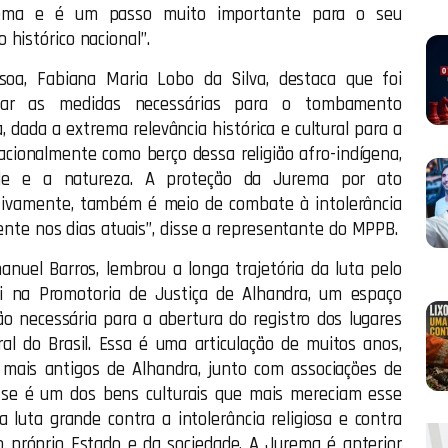
urema e é um passo muito importante para o seu
histórico nacional”.
oa, Fabiana Maria Lobo da Silva, destaca que foi
har as medidas necessárias para o tombamento
, dada a extrema relevância histórica e cultural para a
acionalmente como berço dessa religião afro-indígena,
dade e a natureza. A proteção da Jurema por ato
lativamente, também é meio de combate à intolerância
esente nos dias atuais”, disse a representante do MPPB.
nuel Barros, lembrou a longa trajetória da luta pelo
ui na Promotoria de Justiça de Alhandra, um espaço
o necessária para a abertura do registro dos lugares
l do Brasil. Essa é uma articulação de muitos anos,
 mais antigos de Alhandra, junto com associações de
sse é um dos bens culturais que mais mereciam esse
luta grande contra a intolerância religiosa e contra
o próprio Estado e da sociedade. A Jurema é anterior