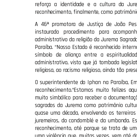
reforça a identidade e a cultura da J
reconhecimento, finalmente, como patrimônio 
A 46ª promotora de Justiça de João Pess
instaurado procedimento para acompan
administrativo da religião da Jurema Sagrada
Paraíba. “Nosso Estado é reconhecido intern
símbolo de aliança entre a espirituali
administrativo, visto que já tombada legis
religiosa, ao racismo religioso, ainda tão pr
O superintendente do Iphan na Paraíba, Ema
reconhecimento.“Estamos muito felizes aq
muito simbólico para receber a documentaçã
sagrados da Jurema como patrimônio cultura
quase uma década, envolvendo os terreiros
juremeiros, do candomblé e da umbanda. E
reconhecimento, até porque se trata de uma 
uma violência que, muitas vezes, vem até d