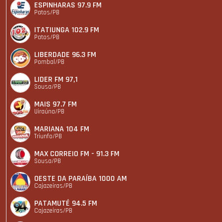
ESPINHARAS 97.9 FM
Patos/PB
ITATIUNGA 102.9 FM
Patos/PB
LIBERDADE 96.3 FM
Pombal/PB
LIDER FM 97,1
Sousa/PB
MAIS 97.7 FM
Uiraúna/PB
MARIANA 104 FM
Triunfo/PB
MAX CORREIO FM - 91.3 FM
Sousa/PB
OESTE DA PARAÍBA 1000 AM
Cajazeiras/PB
PATAMUTÉ 94.5 FM
Cajazeiras/PB