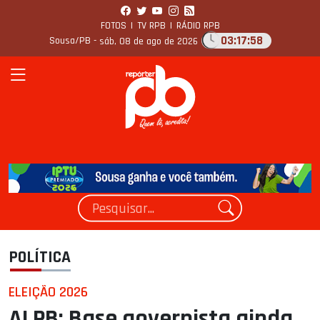
FOTOS
|
TV RPB
|
RÁDIO RPB
03:17:59
Sousa/PB -
sáb, 08 de ago de 2026
POLÍTICA
ELEIÇÃO 2026
ALPB: Base governista ainda