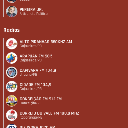
PEREIRA JR.
Articulista Polí­tico
Rádios
ALTO PIRANHAS 560KHZ AM
Cajazeiras/PB
ARAPUAN FM 98.5
Cajazeiras/PB
CAPIVARA FM 104,9
Uiraúna/PB
CIDADE FM 104,9
Cajazeiras/PB
CONCEIÇÃO FM 91.1 FM
Conceição/PB
CORREIO DO VALE FM 100,9 MHZ
Itaporanga/PB
DIFUSORA 1070 AM