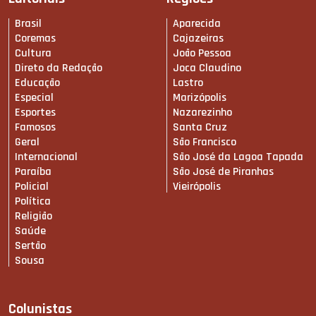
Brasil
Aparecida
Coremas
Cajazeiras
Cultura
João Pessoa
Direto da Redação
Joca Claudino
Educação
Lastro
Especial
Marizópolis
Esportes
Nazarezinho
Famosos
Santa Cruz
Geral
São Francisco
Internacional
São José da Lagoa Tapada
Paraíba
São José de Piranhas
Policial
Vieirópolis
Política
Religião
Saúde
Sertão
Sousa
Colunistas