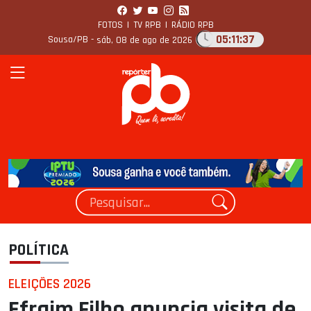
FOTOS
|
TV RPB
|
RÁDIO RPB
05:11:38
Sousa/PB -
sáb, 08 de ago de 2026
POLÍTICA
ELEIÇÕES 2026
Efraim Filho anuncia visita de