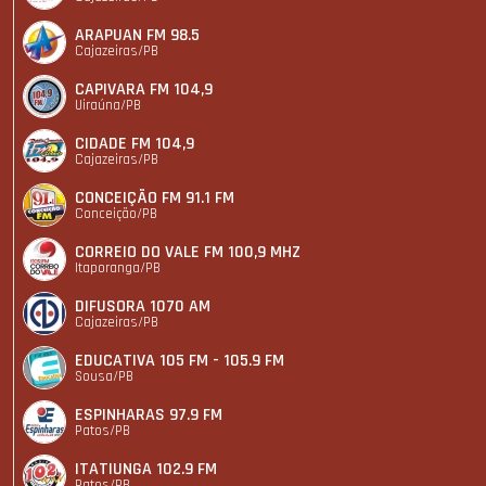
ARAPUAN FM 98.5
Cajazeiras/PB
CAPIVARA FM 104,9
Uiraúna/PB
CIDADE FM 104,9
Cajazeiras/PB
CONCEIÇÃO FM 91.1 FM
Conceição/PB
CORREIO DO VALE FM 100,9 MHZ
Itaporanga/PB
DIFUSORA 1070 AM
Cajazeiras/PB
EDUCATIVA 105 FM - 105.9 FM
Sousa/PB
ESPINHARAS 97.9 FM
Patos/PB
ITATIUNGA 102.9 FM
Patos/PB