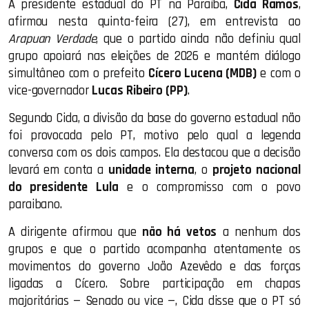
A presidente estadual do PT na Paraíba,
Cida Ramos
,
afirmou nesta quinta-feira (27), em entrevista ao
Arapuan Verdade
, que o partido ainda não definiu qual
grupo apoiará nas eleições de 2026 e mantém diálogo
simultâneo com o prefeito
Cícero Lucena (MDB)
e com o
vice-governador
Lucas Ribeiro (PP)
.
Segundo Cida, a divisão da base do governo estadual não
foi provocada pelo PT, motivo pelo qual a legenda
conversa com os dois campos. Ela destacou que a decisão
levará em conta a
unidade interna
, o
projeto nacional
do presidente Lula
e o compromisso com o povo
paraibano.
A dirigente afirmou que
não há vetos
a nenhum dos
grupos e que o partido acompanha atentamente os
movimentos do governo João Azevêdo e das forças
ligadas a Cícero. Sobre participação em chapas
majoritárias — Senado ou vice —, Cida disse que o PT só