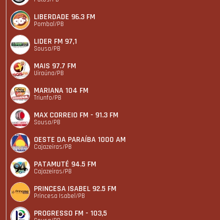
LIBERDADE 96.3 FM
Pombal/PB
LIDER FM 97,1
Sousa/PB
MAIS 97.7 FM
Uiraúna/PB
MARIANA 104 FM
Triunfo/PB
MAX CORREIO FM - 91.3 FM
Sousa/PB
OESTE DA PARAÍBA 1000 AM
Cajazeiras/PB
PATAMUTÉ 94.5 FM
Cajazeiras/PB
PRINCESA ISABEL 92.5 FM
Princesa Isabel/PB
PROGRESSO FM - 103,5