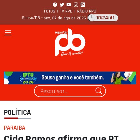
FOTOS
|
TV RPB
|
RÁDIO RPB
10:24:42
Sousa/PB -
sex, 07 de ago de 2026
POLÍTICA
PARAIBA
Cida Ramos afirma que PT