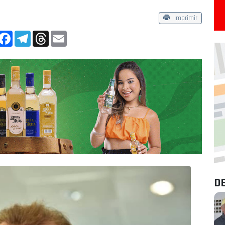
Imprimir
App
Facebook
Telegram
Threads
Email
D