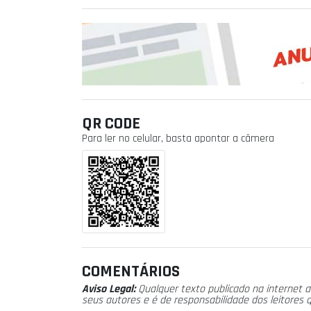
QR CODE
Para ler no celular, basta apontar a câmera
COMENTÁRIOS
Aviso Legal:
Qualquer texto publicado na internet a
seus autores e é de responsabilidade dos leitores 