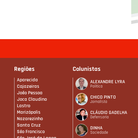
Regiões
Colunistas
Aparecida
ALEXANDRE LYRA
Cajazeiras
Política
João Pessoa
CHICO PINTO
Joca Claudino
Jornalista
Lastro
Marizópolis
CLÁUDIO GADELHA
Defensoria
Nazarezinho
Santa Cruz
DINHA
São Francisco
Sociedade