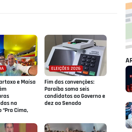
A
HA
ELEIÇÕES 2026
artaxo e Maísa
Fim das convenções:
têm
Paraíba soma seis
uras
candidatos ao Governo e
das na
dez ao Senado
 “Pra Cima,