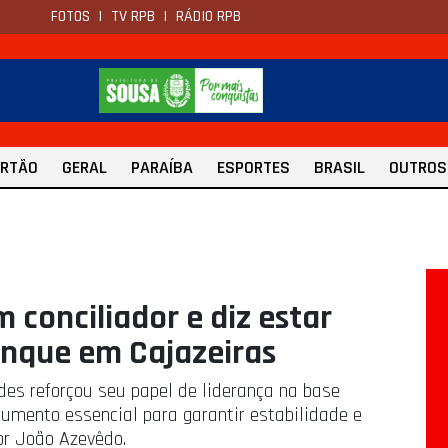
FOTOS
|
TV RPB
|
RÁDIO RPB
ERTÃO
GERAL
PARAÍBA
ESPORTES
BRASIL
OUTROS
conciliador e diz estar
lanque em Cajazeiras
es reforçou seu papel de liderança na base
rumento essencial para garantir estabilidade e
por João Azevêdo.