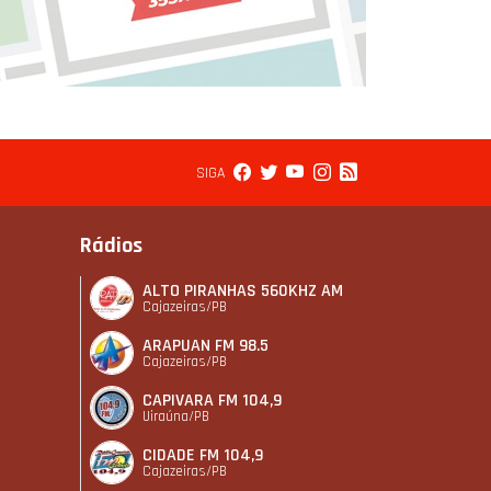
SIGA
Rádios
ALTO PIRANHAS 560KHZ AM
Cajazeiras/PB
ARAPUAN FM 98.5
Cajazeiras/PB
CAPIVARA FM 104,9
Uiraúna/PB
CIDADE FM 104,9
Cajazeiras/PB