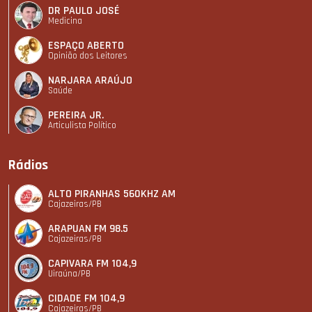
DR PAULO JOSÉ
Medicina
ESPAÇO ABERTO
Opinião dos Leitores
NARJARA ARAÚJO
Saúde
PEREIRA JR.
Articulista Polí­tico
Rádios
ALTO PIRANHAS 560KHZ AM
Cajazeiras/PB
ARAPUAN FM 98.5
Cajazeiras/PB
CAPIVARA FM 104,9
Uiraúna/PB
CIDADE FM 104,9
Cajazeiras/PB