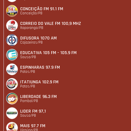
CONCEIÇÃO FM 91.1 FM
Conceição/PB
CORREIO DO VALE FM 100,9 MHZ
Itaporanga/PB
DIFUSORA 1070 AM
Cajazeiras/PB
EDUCATIVA 105 FM - 105.9 FM
Sousa/PB
ESPINHARAS 97.9 FM
Patos/PB
ITATIUNGA 102.9 FM
Patos/PB
LIBERDADE 96.3 FM
Pombal/PB
LIDER FM 97,1
Sousa/PB
MAIS 97.7 FM
Uiraúna/PB