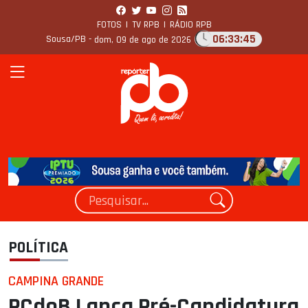
FOTOS
|
TV RPB
|
RÁDIO RPB
06:33:46
Sousa/PB -
dom, 09 de ago de 2026
POLÍTICA
CAMPINA GRANDE
PCdoB Lança Pré-Candidatura