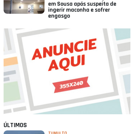
em Sousa após suspeita de
ingerir maconha e sofrer
engasgo
ÚLTIMOS
TUMULTO