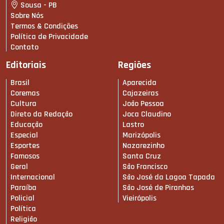
Sousa - PB
Sobre Nós
Termos & Condições
Política de Privacidade
Contato
Editoriais
Regiões
Brasil
Aparecida
Coremas
Cajazeiras
Cultura
João Pessoa
Direto da Redação
Joca Claudino
Educação
Lastro
Especial
Marizópolis
Esportes
Nazarezinho
Famosos
Santa Cruz
Geral
São Francisco
Internacional
São José da Lagoa Tapada
Paraíba
São José de Piranhas
Policial
Vieirópolis
Política
Religião