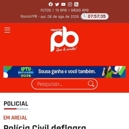
FOTOS
|
TV RPB
|
RÁDIO RPB
07:57:36
Sousa/PB -
qui, 06 de ago de 2026
POLICIAL
EM AREIAL
Polícia Civil deflagra