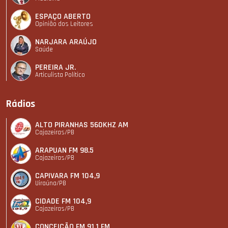
ESPAÇO ABERTO
Opinião dos Leitores
NARJARA ARAÚJO
Saúde
PEREIRA JR.
Articulista Polí­tico
Rádios
ALTO PIRANHAS 560KHZ AM
Cajazeiras/PB
ARAPUAN FM 98.5
Cajazeiras/PB
CAPIVARA FM 104,9
Uiraúna/PB
CIDADE FM 104,9
Cajazeiras/PB
CONCEIÇÃO FM 91.1 FM