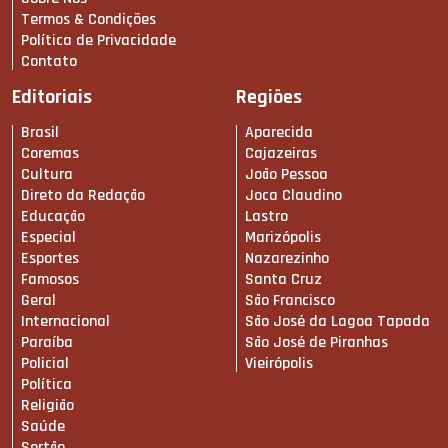
Termos & Condições
Política de Privacidade
Contato
Editoriais
Regiões
Brasil
Aparecida
Coremas
Cajazeiras
Cultura
João Pessoa
Direto da Redação
Joca Claudino
Educação
Lastro
Especial
Marizópolis
Esportes
Nazarezinho
Famosos
Santa Cruz
Geral
São Francisco
Internacional
São José da Lagoa Tapada
Paraíba
São José de Piranhas
Policial
Vieirópolis
Política
Religião
Saúde
Sertão