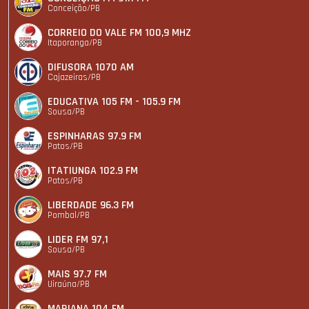
Conceição/PB
CORREIO DO VALE FM 100,9 MHZ
Itaporanga/PB
DIFUSORA 1070 AM
Cajazeiras/PB
EDUCATIVA 105 FM - 105.9 FM
Sousa/PB
ESPINHARAS 97.9 FM
Patos/PB
ITATIUNGA 102.9 FM
Patos/PB
LIBERDADE 96.3 FM
Pombal/PB
LIDER FM 97,1
Sousa/PB
MAIS 97.7 FM
Uiraúna/PB
MARIANA 104 FM