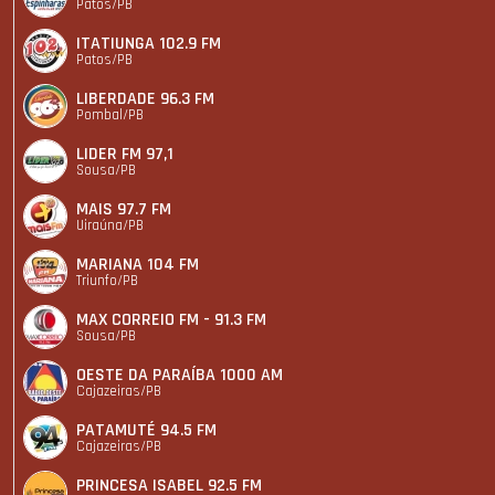
Patos/PB
ITATIUNGA 102.9 FM
Patos/PB
LIBERDADE 96.3 FM
Pombal/PB
LIDER FM 97,1
Sousa/PB
MAIS 97.7 FM
Uiraúna/PB
MARIANA 104 FM
Triunfo/PB
MAX CORREIO FM - 91.3 FM
Sousa/PB
OESTE DA PARAÍBA 1000 AM
Cajazeiras/PB
PATAMUTÉ 94.5 FM
Cajazeiras/PB
PRINCESA ISABEL 92.5 FM