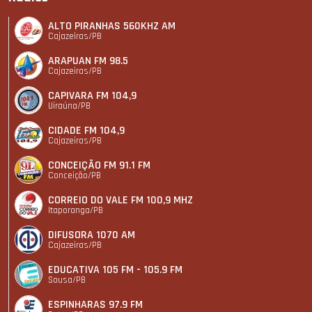
ALTO PIRANHAS 560KHZ AM
Cajazeiras/PB
ARAPUAN FM 98.5
Cajazeiras/PB
CAPIVARA FM 104,9
Uiraúna/PB
CIDADE FM 104,9
Cajazeiras/PB
CONCEIÇÃO FM 91.1 FM
Conceição/PB
CORREIO DO VALE FM 100,9 MHZ
Itaporanga/PB
DIFUSORA 1070 AM
Cajazeiras/PB
EDUCATIVA 105 FM - 105.9 FM
Sousa/PB
ESPINHARAS 97.9 FM