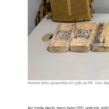
Material ilícito apreendido em ação da PM ‧ Foto: R
Na tarde desta terça-feira (02), policiais 