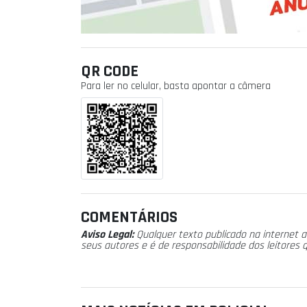
QR CODE
Para ler no celular, basta apontar a câmera
COMENTÁRIOS
Aviso Legal:
Qualquer texto publicado na internet a
seus autores e é de responsabilidade dos leitores 