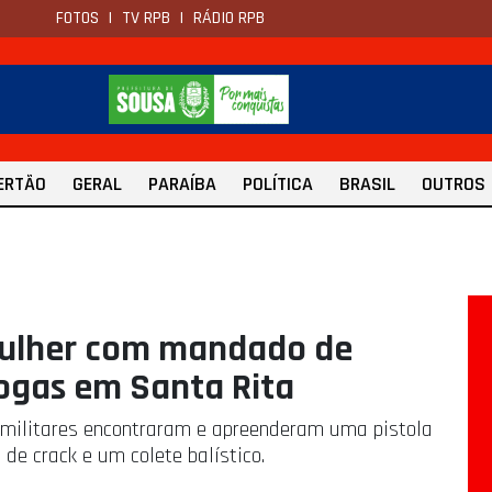
FOTOS
|
TV RPB
|
RÁDIO RPB
ERTÃO
GERAL
PARAÍBA
POLÍTICA
BRASIL
OUTROS
 mulher com mandado de
rogas em Santa Rita
s militares encontraram e apreenderam uma pistola
 de crack e um colete balístico.