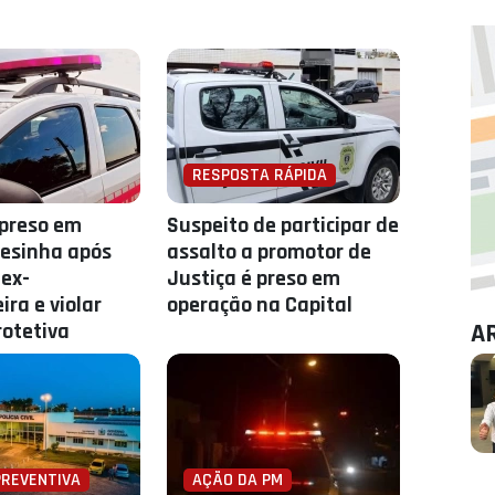
RESPOSTA RÁPIDA
preso em
Suspeito de participar de
esinha após
assalto a promotor de
 ex-
Justiça é preso em
ra e violar
operação na Capital
otetiva
A
PREVENTIVA
AÇÃO DA PM