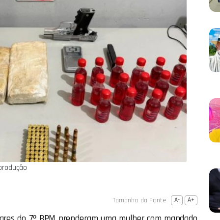
eprodução
Tamanho da Fonte
A-
A+
militares do 7º BPM prenderam uma mulher com mandado