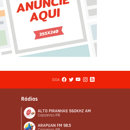
SIGA
Rádios
ALTO PIRANHAS 560KHZ AM
Cajazeiras/PB
ARAPUAN FM 98.5
Cajazeiras/PB