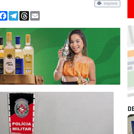
Imprimir
App
Facebook
Telegram
Threads
Email
D