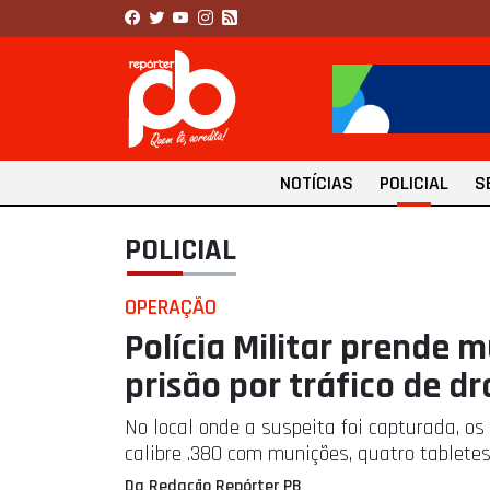
NOTÍCIAS
POLICIAL
S
POLICIAL
OPERAÇÃO
Polícia Militar prende
prisão por tráfico de d
No local onde a suspeita foi capturada, o
calibre .380 com munições, quatro tabletes
Da Redação Repórter PB