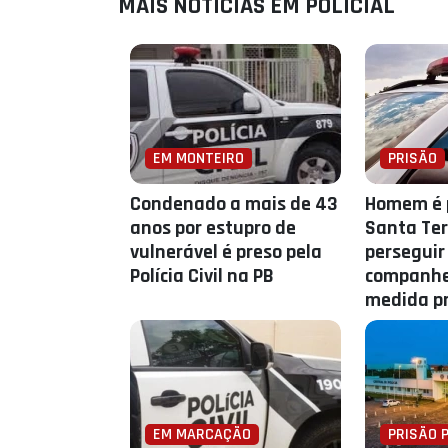
MAIS NOTÍCIAS EM POLICIAL
EM MONTEIRO
PRISÃO
Condenado a mais de 43
Homem é 
anos por estupro de
Santa Ter
vulnerável é preso pela
perseguir
Polícia Civil na PB
companhei
medida pr
EM MARCAÇÃO
PRISÃO 