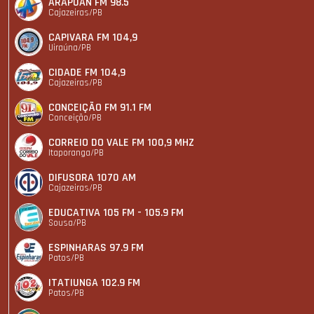
ARAPUAN FM 98.5
Cajazeiras/PB
CAPIVARA FM 104,9
Uiraúna/PB
CIDADE FM 104,9
Cajazeiras/PB
CONCEIÇÃO FM 91.1 FM
Conceição/PB
CORREIO DO VALE FM 100,9 MHZ
Itaporanga/PB
DIFUSORA 1070 AM
Cajazeiras/PB
EDUCATIVA 105 FM - 105.9 FM
Sousa/PB
ESPINHARAS 97.9 FM
Patos/PB
ITATIUNGA 102.9 FM
Patos/PB