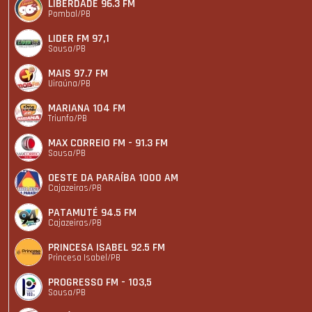
LIBERDADE 96.3 FM
Pombal/PB
LIDER FM 97,1
Sousa/PB
MAIS 97.7 FM
Uiraúna/PB
MARIANA 104 FM
Triunfo/PB
MAX CORREIO FM - 91.3 FM
Sousa/PB
OESTE DA PARAÍBA 1000 AM
Cajazeiras/PB
PATAMUTÉ 94.5 FM
Cajazeiras/PB
PRINCESA ISABEL 92.5 FM
Princesa Isabel/PB
PROGRESSO FM - 103,5
Sousa/PB