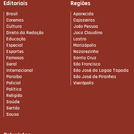
Editoriais
Regiões
Brasil
Aparecida
Coremas
Cajazeiras
Cultura
João Pessoa
Direto da Redação
Joca Claudino
Educação
Lastro
Especial
Marizópolis
Esportes
Nazarezinho
Famosos
Santa Cruz
Geral
São Francisco
Internacional
São José da Lagoa Tapada
Paraíba
São José de Piranhas
Policial
Vieirópolis
Política
Religião
Saúde
Sertão
Sousa