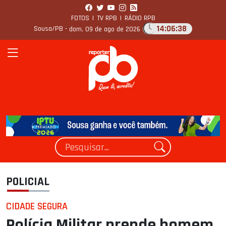
FOTOS
|
TV RPB
|
RÁDIO RPB
14:06:39
Sousa/PB -
dom, 09 de ago de 2026
POLICIAL
CIDADE SEGURA
Polícia Militar prende homem