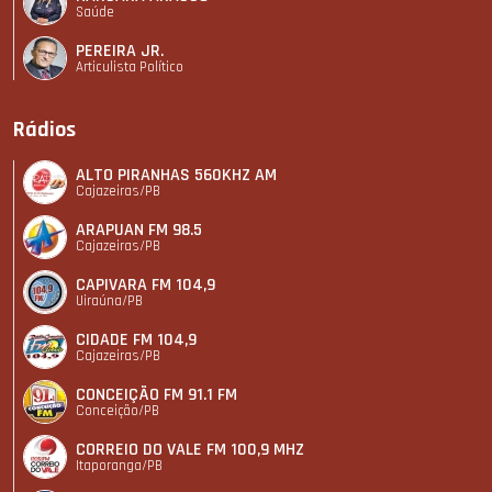
Saúde
PEREIRA JR.
Articulista Polí­tico
Rádios
ALTO PIRANHAS 560KHZ AM
Cajazeiras/PB
ARAPUAN FM 98.5
Cajazeiras/PB
CAPIVARA FM 104,9
Uiraúna/PB
CIDADE FM 104,9
Cajazeiras/PB
CONCEIÇÃO FM 91.1 FM
Conceição/PB
CORREIO DO VALE FM 100,9 MHZ
Itaporanga/PB