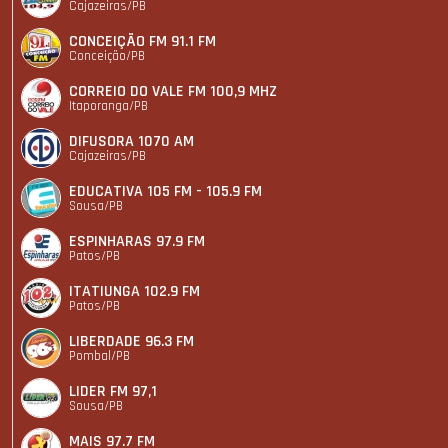
Cajazeiras/PB
CONCEIÇÃO FM 91.1 FM
Conceição/PB
CORREIO DO VALE FM 100,9 MHZ
Itaporanga/PB
DIFUSORA 1070 AM
Cajazeiras/PB
EDUCATIVA 105 FM - 105.9 FM
Sousa/PB
ESPINHARAS 97.9 FM
Patos/PB
ITATIUNGA 102.9 FM
Patos/PB
LIBERDADE 96.3 FM
Pombal/PB
LIDER FM 97,1
Sousa/PB
MAIS 97.7 FM