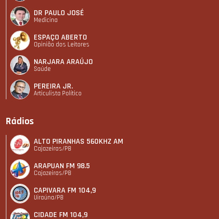
DR PAULO JOSÉ
Medicina
ESPAÇO ABERTO
Opinião dos Leitores
NARJARA ARAÚJO
Saúde
PEREIRA JR.
Articulista Polí­tico
Rádios
ALTO PIRANHAS 560KHZ AM
Cajazeiras/PB
ARAPUAN FM 98.5
Cajazeiras/PB
CAPIVARA FM 104,9
Uiraúna/PB
CIDADE FM 104,9