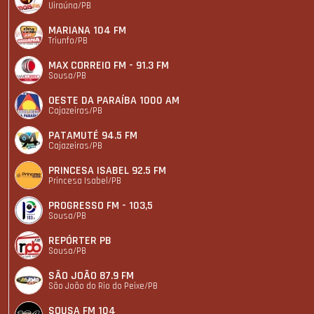
Uiraúna/PB
MARIANA 104 FM
Triunfo/PB
MAX CORREIO FM - 91.3 FM
Sousa/PB
OESTE DA PARAÍBA 1000 AM
Cajazeiras/PB
PATAMUTÉ 94.5 FM
Cajazeiras/PB
PRINCESA ISABEL 92.5 FM
Princesa Isabel/PB
PROGRESSO FM - 103,5
Sousa/PB
REPÓRTER PB
Sousa/PB
SÃO JOÃO 87.9 FM
São João do Rio do Peixe/PB
SOUSA FM 104