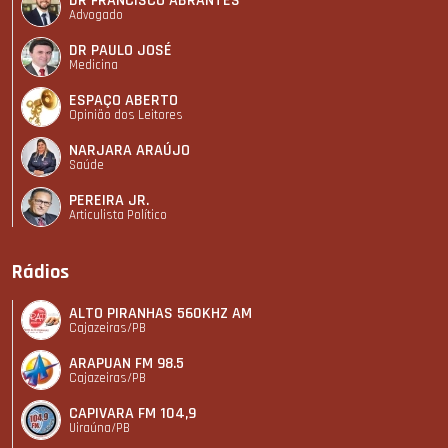
DR FRANCISCO ABRANTES
Advogado
DR PAULO JOSÉ
Medicina
ESPAÇO ABERTO
Opinião dos Leitores
NARJARA ARAÚJO
Saúde
PEREIRA JR.
Articulista Polí­tico
Rádios
ALTO PIRANHAS 560KHZ AM
Cajazeiras/PB
ARAPUAN FM 98.5
Cajazeiras/PB
CAPIVARA FM 104,9
Uiraúna/PB