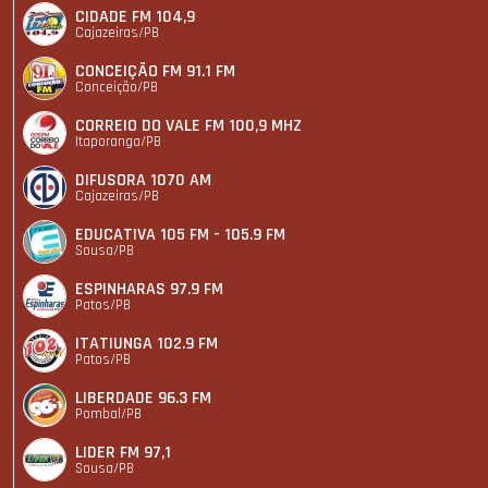
CIDADE FM 104,9
Cajazeiras/PB
CONCEIÇÃO FM 91.1 FM
Conceição/PB
CORREIO DO VALE FM 100,9 MHZ
Itaporanga/PB
DIFUSORA 1070 AM
Cajazeiras/PB
EDUCATIVA 105 FM - 105.9 FM
Sousa/PB
ESPINHARAS 97.9 FM
Patos/PB
ITATIUNGA 102.9 FM
Patos/PB
LIBERDADE 96.3 FM
Pombal/PB
LIDER FM 97,1
Sousa/PB