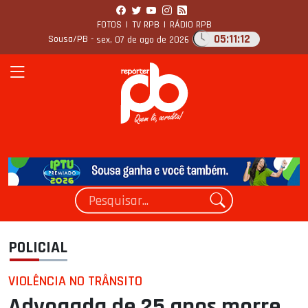
FOTOS
|
TV RPB
|
RÁDIO RPB
05:11:13
Sousa/PB -
sex, 07 de ago de 2026
POLICIAL
VIOLÊNCIA NO TRÂNSITO
Advogada de 25 anos morre