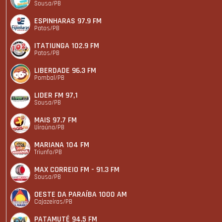
Sousa/PB
ESPINHARAS 97.9 FM
Patos/PB
ITATIUNGA 102.9 FM
Patos/PB
LIBERDADE 96.3 FM
Pombal/PB
LIDER FM 97,1
Sousa/PB
MAIS 97.7 FM
Uiraúna/PB
MARIANA 104 FM
Triunfo/PB
MAX CORREIO FM - 91.3 FM
Sousa/PB
OESTE DA PARAÍBA 1000 AM
Cajazeiras/PB
PATAMUTÉ 94.5 FM