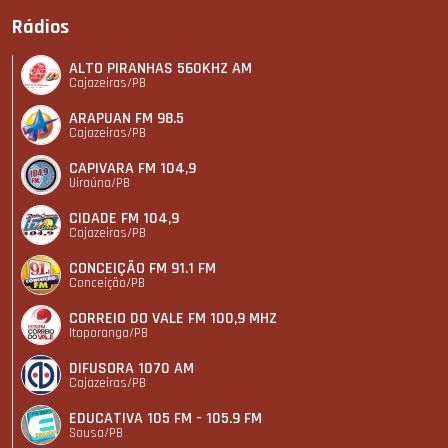
Rádios
ALTO PIRANHAS 560KHZ AM
Cajazeiras/PB
ARAPUAN FM 98.5
Cajazeiras/PB
CAPIVARA FM 104,9
Uiraúna/PB
CIDADE FM 104,9
Cajazeiras/PB
CONCEIÇÃO FM 91.1 FM
Conceição/PB
CORREIO DO VALE FM 100,9 MHZ
Itaporanga/PB
DIFUSORA 1070 AM
Cajazeiras/PB
EDUCATIVA 105 FM - 105.9 FM
Sousa/PB