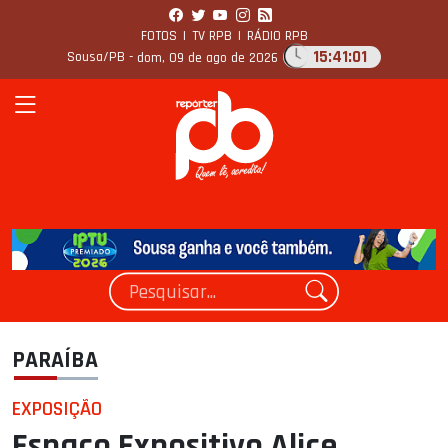
FOTOS
|
TV RPB
|
RÁDIO RPB
15:41:02
Sousa/PB -
dom, 09 de ago de 2026
PARAÍBA
EXPOSIÇÃO
Espaço Expositivo Alice