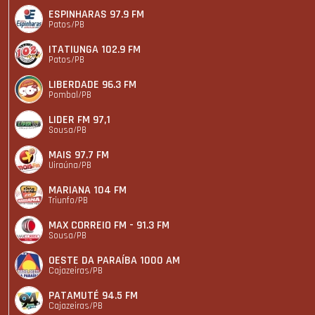
ESPINHARAS 97.9 FM
Patos/PB
ITATIUNGA 102.9 FM
Patos/PB
LIBERDADE 96.3 FM
Pombal/PB
LIDER FM 97,1
Sousa/PB
MAIS 97.7 FM
Uiraúna/PB
MARIANA 104 FM
Triunfo/PB
MAX CORREIO FM - 91.3 FM
Sousa/PB
OESTE DA PARAÍBA 1000 AM
Cajazeiras/PB
PATAMUTÉ 94.5 FM
Cajazeiras/PB