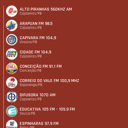
ALTO PIRANHAS 560KHZ AM
Cajazeiras/PB
ARAPUAN FM 98.5
Cajazeiras/PB
CAPIVARA FM 104,9
Uiraúna/PB
CIDADE FM 104,9
Cajazeiras/PB
CONCEIÇÃO FM 91.1 FM
Conceição/PB
CORREIO DO VALE FM 100,9 MHZ
Itaporanga/PB
DIFUSORA 1070 AM
Cajazeiras/PB
EDUCATIVA 105 FM - 105.9 FM
Sousa/PB
ESPINHARAS 97.9 FM
Patos/PB