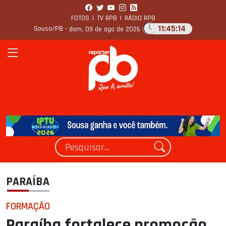
FOTOS
|
TV RPB
|
RÁDIO RPB
11:45:15
Sousa/PB -
dom, 09 de ago de 2026
PARAÍBA
FORMAÇÃO
Paraíba fortalece promoção