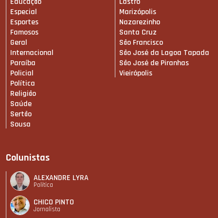
Educação
Lastro
Especial
Marizópolis
Esportes
Nazarezinho
Famosos
Santa Cruz
Geral
São Francisco
Internacional
São José da Lagoa Tapada
Paraíba
São José de Piranhas
Policial
Vieirópolis
Política
Religião
Saúde
Sertão
Sousa
Colunistas
ALEXANDRE LYRA
Política
CHICO PINTO
Jornalista