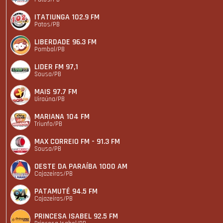
ITATIUNGA 102.9 FM
Patos/PB
LIBERDADE 96.3 FM
Pombal/PB
LIDER FM 97,1
Sousa/PB
MAIS 97.7 FM
Uiraúna/PB
MARIANA 104 FM
Triunfo/PB
MAX CORREIO FM - 91.3 FM
Sousa/PB
OESTE DA PARAÍBA 1000 AM
Cajazeiras/PB
PATAMUTÉ 94.5 FM
Cajazeiras/PB
PRINCESA ISABEL 92.5 FM