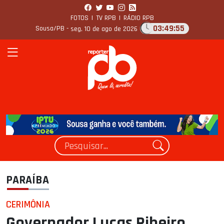
FOTOS
|
TV RPB
|
RÁDIO RPB
03:49:57
Sousa/PB -
seg, 10 de ago de 2026
PARAÍBA
CERIMÔNIA
Governador Lucas Ribeiro