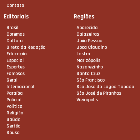
Contato
Editoriais
Regiões
Brasil
Aparecida
Coremas
Cajazeiras
Cultura
João Pessoa
Direto da Redação
Joca Claudino
Educação
Lastro
Especial
Marizópolis
Esportes
Nazarezinho
Famosos
Santa Cruz
Geral
São Francisco
Internacional
São José da Lagoa Tapada
Paraíba
São José de Piranhas
Policial
Vieirópolis
Política
Religião
Saúde
Sertão
Sousa