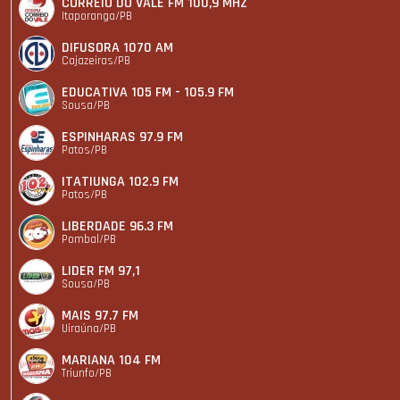
CORREIO DO VALE FM 100,9 MHZ
Itaporanga/PB
DIFUSORA 1070 AM
Cajazeiras/PB
EDUCATIVA 105 FM - 105.9 FM
Sousa/PB
ESPINHARAS 97.9 FM
Patos/PB
ITATIUNGA 102.9 FM
Patos/PB
LIBERDADE 96.3 FM
Pombal/PB
LIDER FM 97,1
Sousa/PB
MAIS 97.7 FM
Uiraúna/PB
MARIANA 104 FM
Triunfo/PB