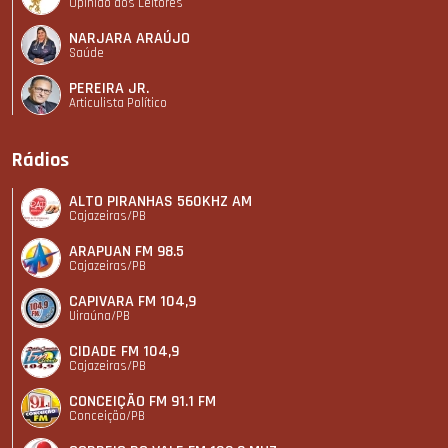
Opinião dos Leitores
NARJARA ARAÚJO
Saúde
PEREIRA JR.
Articulista Polí­tico
Rádios
ALTO PIRANHAS 560KHZ AM
Cajazeiras/PB
ARAPUAN FM 98.5
Cajazeiras/PB
CAPIVARA FM 104,9
Uiraúna/PB
CIDADE FM 104,9
Cajazeiras/PB
CONCEIÇÃO FM 91.1 FM
Conceição/PB