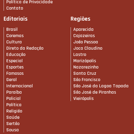
Política de Privacidade
Contato
Editoriais
Regiões
Brasil
Aparecida
Coremas
Cajazeiras
Cultura
João Pessoa
Direto da Redação
Joca Claudino
Educação
Lastro
Especial
Marizópolis
Esportes
Nazarezinho
Famosos
Santa Cruz
Geral
São Francisco
Internacional
São José da Lagoa Tapada
Paraíba
São José de Piranhas
Policial
Vieirópolis
Política
Religião
Saúde
Sertão
Sousa