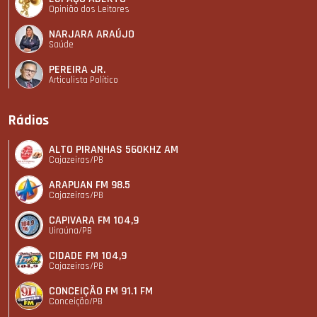
Opinião dos Leitores
NARJARA ARAÚJO
Saúde
PEREIRA JR.
Articulista Polí­tico
Rádios
ALTO PIRANHAS 560KHZ AM
Cajazeiras/PB
ARAPUAN FM 98.5
Cajazeiras/PB
CAPIVARA FM 104,9
Uiraúna/PB
CIDADE FM 104,9
Cajazeiras/PB
CONCEIÇÃO FM 91.1 FM
Conceição/PB