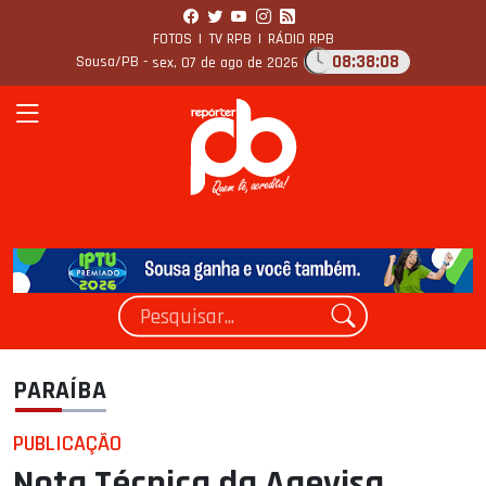
FOTOS
|
TV RPB
|
RÁDIO RPB
08:38:09
Sousa/PB -
sex, 07 de ago de 2026
PARAÍBA
PUBLICAÇÃO
Nota Técnica da Agevisa