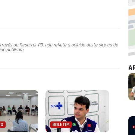
través do Repórter PB, não reflete a opinião deste site ou de
que publicam.
A
RO
BOLETIM