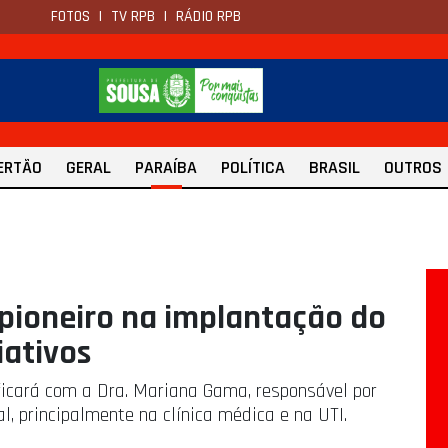
FOTOS
|
TV RPB
|
RÁDIO RPB
ERTÃO
GERAL
PARAÍBA
POLÍTICA
BRASIL
OUTROS
 pioneiro na implantação do
iativos
ficará com a Dra. Mariana Gama, responsável por
al, principalmente na clínica médica e na UTI.