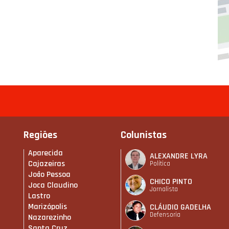
Regiões
Colunistas
Aparecida
ALEXANDRE LYRA
Cajazeiras
Política
João Pessoa
CHICO PINTO
Joca Claudino
Jornalista
Lastro
Marizópolis
CLÁUDIO GADELHA
Defensoria
Nazarezinho
Santa Cruz