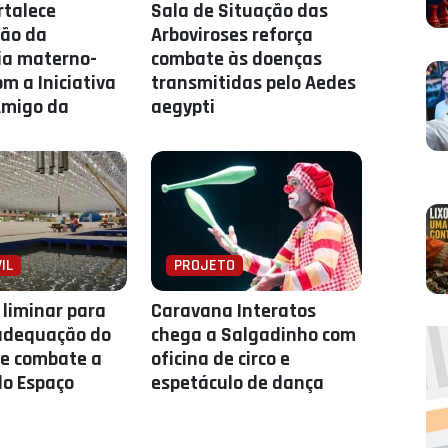
rtalece
Sala de Situação das
ção da
Arboviroses reforça
ia materno-
combate às doenças
om a Iniciativa
transmitidas pelo Aedes
Amigo da
aegypti
IL
PROJETO
liminar para
Caravana Interatos
adequação do
chega a Salgadinho com
e combate a
oficina de circo e
do Espaço
espetáculo de dança