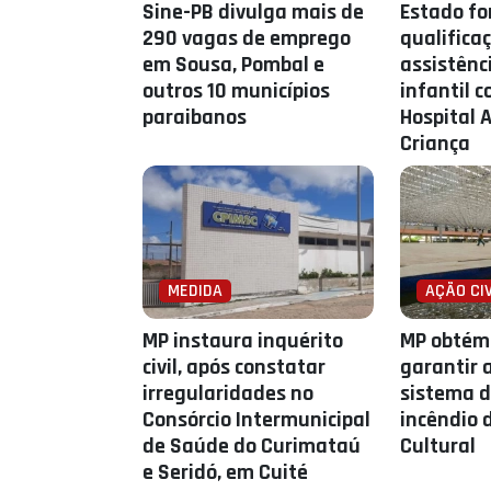
Sine-PB divulga mais de
Estado fo
290 vagas de emprego
qualifica
em Sousa, Pombal e
assistênc
outros 10 municípios
infantil c
paraibanos
Hospital 
Criança
MEDIDA
AÇÃO CIV
MP instaura inquérito
MP obtém 
civil, após constatar
garantir 
irregularidades no
sistema d
Consórcio Intermunicipal
incêndio 
de Saúde do Curimataú
Cultural
e Seridó, em Cuité