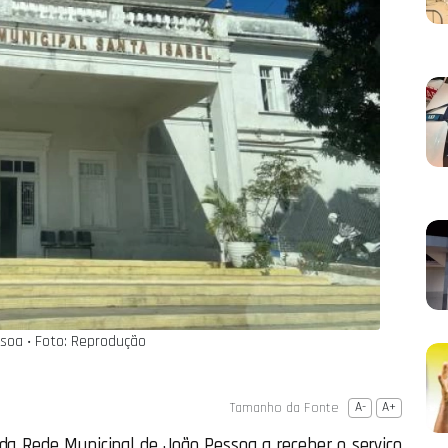
ssoa ‧ Foto: Reprodução
Tamanho da Fonte
A-
A+
 da Rede Municipal de João Pessoa a receber o serviço