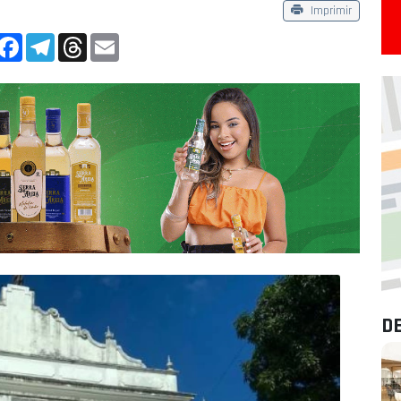
Imprimir
App
Facebook
Telegram
Threads
Email
D