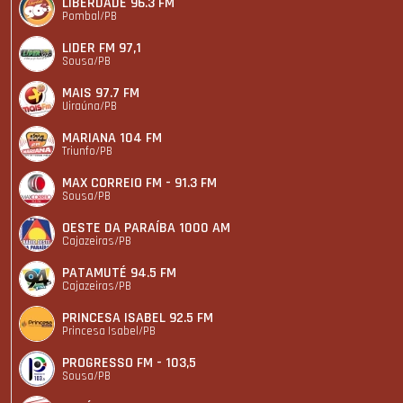
LIBERDADE 96.3 FM
Pombal/PB
LIDER FM 97,1
Sousa/PB
MAIS 97.7 FM
Uiraúna/PB
MARIANA 104 FM
Triunfo/PB
MAX CORREIO FM - 91.3 FM
Sousa/PB
OESTE DA PARAÍBA 1000 AM
Cajazeiras/PB
PATAMUTÉ 94.5 FM
Cajazeiras/PB
PRINCESA ISABEL 92.5 FM
Princesa Isabel/PB
PROGRESSO FM - 103,5
Sousa/PB