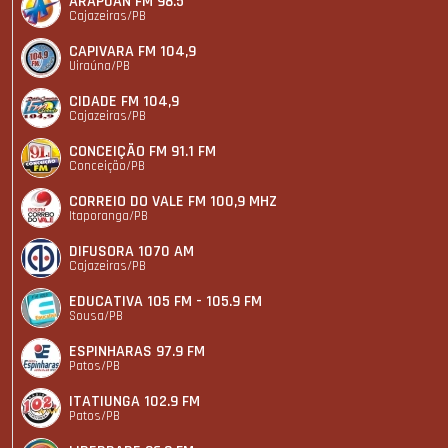
ARAPUAN FM 98.5
Cajazeiras/PB
CAPIVARA FM 104,9
Uiraúna/PB
CIDADE FM 104,9
Cajazeiras/PB
CONCEIÇÃO FM 91.1 FM
Conceição/PB
CORREIO DO VALE FM 100,9 MHZ
Itaporanga/PB
DIFUSORA 1070 AM
Cajazeiras/PB
EDUCATIVA 105 FM - 105.9 FM
Sousa/PB
ESPINHARAS 97.9 FM
Patos/PB
ITATIUNGA 102.9 FM
Patos/PB