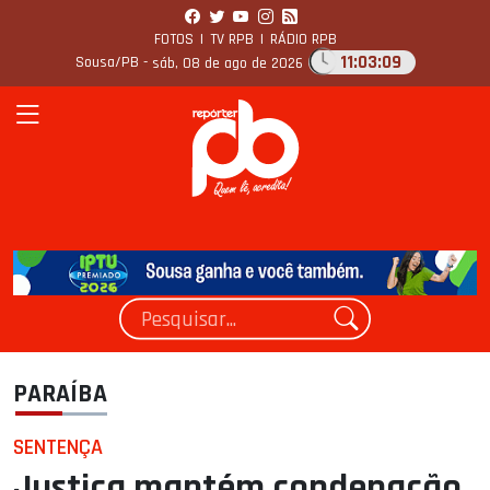
FOTOS
|
TV RPB
|
RÁDIO RPB
11:03:10
Sousa/PB -
sáb, 08 de ago de 2026
PARAÍBA
SENTENÇA
Justiça mantém condenação