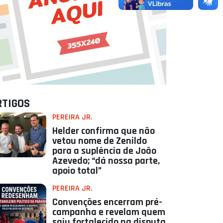
RTIGOS
PEREIRA JR.
Helder confirma que não
vetou nome de Zenildo
para a suplência de João
Azevedo; “dá nossa parte,
apoio total”
PEREIRA JR.
Convenções encerram pré-
campanha e revelam quem
saiu fortalecido na disputa