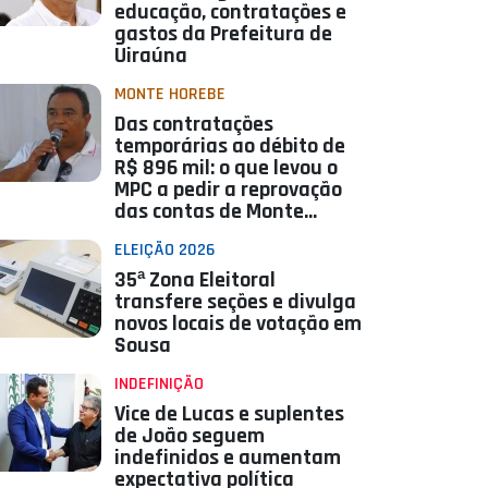
educação, contratações e
gastos da Prefeitura de
Uiraúna
MONTE HOREBE
Das contratações
temporárias ao débito de
R$ 896 mil: o que levou o
MPC a pedir a reprovação
das contas de Monte
Horebe
ELEIÇÃO 2026
35ª Zona Eleitoral
transfere seções e divulga
novos locais de votação em
Sousa
INDEFINIÇÃO
Vice de Lucas e suplentes
de João seguem
indefinidos e aumentam
expectativa política