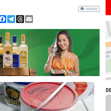
Imprimir
App
Facebook
Telegram
Threads
Email
D