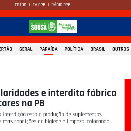
FOTOS
|
TV RPB
|
RÁDIO RPB
ERTÃO
GERAL
PARAÍBA
POLÍTICA
BRASIL
OUTROS
laridades e interdita fábrica
tares na PB
a interdição está a produção de suplementos
ssimas condições de higiene e limpeza, colocando