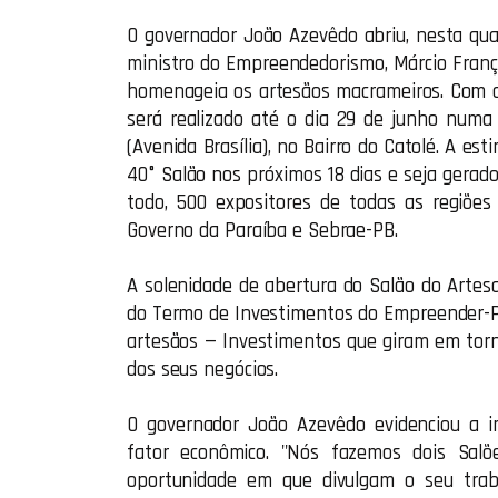
O governador João Azevêdo abriu, nesta qua
ministro do Empreendedorismo, Márcio França
homenageia os artesãos macrameiros. Com o
será realizado até o dia 29 de junho num
(Avenida Brasília), no Bairro do Catolé. A e
40° Salão nos próximos 18 dias e seja gerad
todo, 500 expositores de todas as regiões
Governo da Paraíba e Sebrae-PB.
A solenidade de abertura do Salão do Arte
do Termo de Investimentos do Empreender-PB
artesãos — Investimentos que giram em torn
dos seus negócios.
O governador João Azevêdo evidenciou a 
fator econômico. "Nós fazemos dois Salõ
oportunidade em que divulgam o seu traba