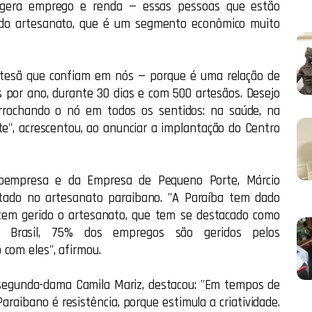
 gera emprego e renda — essas pessoas que estão
r do artesanato, que é um segmento econômico muito
artesã que confiam em nós — porque é uma relação de
 por ano, durante 30 dias e com 500 artesãos. Desejo
rrochando o nó em todos os sentidos: na saúde, na
te", acrescentou, ao anunciar a implantação do Centro
roempresa e da Empresa de Pequeno Porte, Márcio
stado no artesanato paraibano. "A Paraíba tem dado
tem gerido o artesanato, que tem se destacado como
 Brasil, 75% dos empregos são geridos pelos
 com eles", afirmou.
a segunda-dama Camila Mariz, destacou: "Em tempos de
 Paraibano é resistência, porque estimula a criatividade.