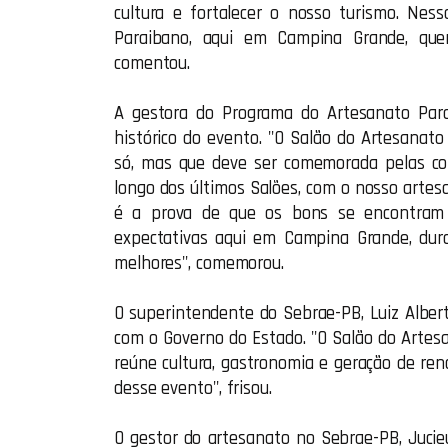
cultura e fortalecer o nosso turismo. Nes
Paraibano, aqui em Campina Grande, quer
comentou.
A gestora do Programa do Artesanato Parai
histórico do evento. "O Salão do Artesanato
só, mas que deve ser comemorada pelas co
longo dos últimos Salões, com o nosso artesa
é a prova de que os bons se encontram 
expectativas aqui em Campina Grande, du
melhores", comemorou.
O superintendente do Sebrae-PB, Luiz Alber
com o Governo do Estado. "O Salão do Artesa
reúne cultura, gastronomia e geração de re
desse evento", frisou.
O gestor do artesanato no Sebrae-PB, Juci