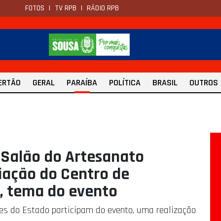
FOTOS
|
TV RPB
|
RÁDIO RPB
ERTÃO
GERAL
PARAÍBA
POLÍTICA
BRASIL
OUTROS
 Salão do Artesanato
riação do Centro de
, tema do evento
ões do Estado participam do evento, uma realização