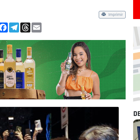
Imprimir
App
Facebook
Telegram
Threads
Email
D