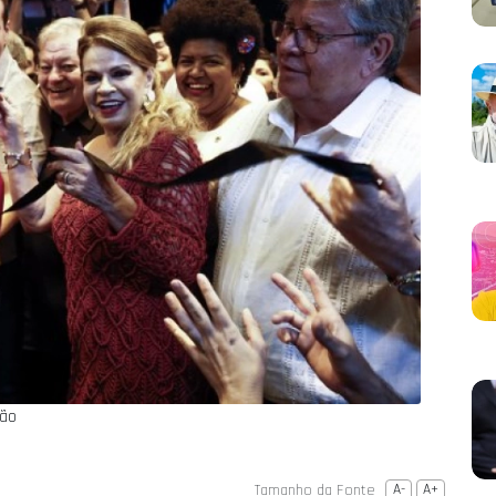
ção
Tamanho da Fonte
A-
A+