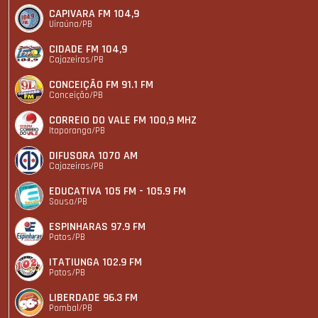
CAPIVARA FM 104,9
Uiraúna/PB
CIDADE FM 104,9
Cajazeiras/PB
CONCEIÇÃO FM 91.1 FM
Conceição/PB
CORREIO DO VALE FM 100,9 MHZ
Itaporanga/PB
DIFUSORA 1070 AM
Cajazeiras/PB
EDUCATIVA 105 FM - 105.9 FM
Sousa/PB
ESPINHARAS 97.9 FM
Patos/PB
ITATIUNGA 102.9 FM
Patos/PB
LIBERDADE 96.3 FM
Pombal/PB