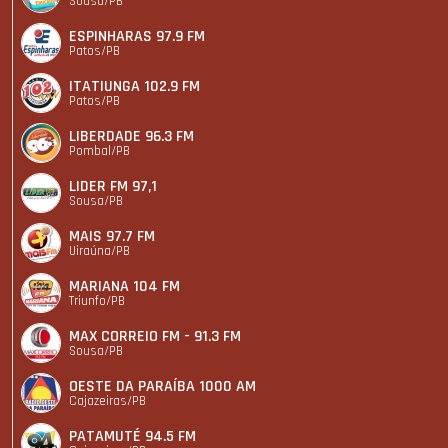
Sousa/PB
ESPINHARAS 97.9 FM
Patos/PB
ITATIUNGA 102.9 FM
Patos/PB
LIBERDADE 96.3 FM
Pombal/PB
LIDER FM 97,1
Sousa/PB
MAIS 97.7 FM
Uiraúna/PB
MARIANA 104 FM
Triunfo/PB
MAX CORREIO FM - 91.3 FM
Sousa/PB
OESTE DA PARAÍBA 1000 AM
Cajazeiras/PB
PATAMUTÉ 94.5 FM