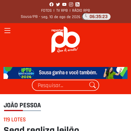
FOTOS
|
TV RPB
|
RÁDIO RPB
06:35:24
Sousa/PB -
seg, 10 de ago de 2026
JOÃO PESSOA
119 LOTES
Sead realiza leilão