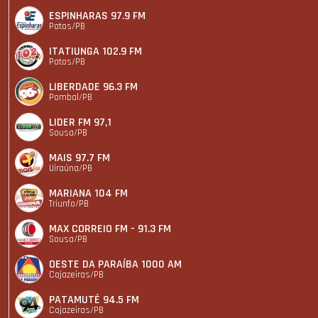
ESPINHARAS 97.9 FM
Patos/PB
ITATIUNGA 102.9 FM
Patos/PB
LIBERDADE 96.3 FM
Pombal/PB
LIDER FM 97,1
Sousa/PB
MAIS 97.7 FM
Uiraúna/PB
MARIANA 104 FM
Triunfo/PB
MAX CORREIO FM - 91.3 FM
Sousa/PB
OESTE DA PARAÍBA 1000 AM
Cajazeiras/PB
PATAMUTÉ 94.5 FM
Cajazeiras/PB