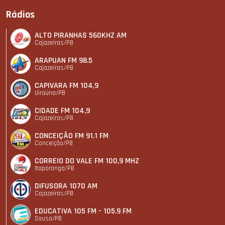
Rádios
ALTO PIRANHAS 560KHZ AM
Cajazeiras/PB
ARAPUAN FM 98.5
Cajazeiras/PB
CAPIVARA FM 104,9
Uiraúna/PB
CIDADE FM 104,9
Cajazeiras/PB
CONCEIÇÃO FM 91.1 FM
Conceição/PB
CORREIO DO VALE FM 100,9 MHZ
Itaporanga/PB
DIFUSORA 1070 AM
Cajazeiras/PB
EDUCATIVA 105 FM - 105.9 FM
Sousa/PB